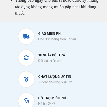
Thông b
áo
ngay cho bác sĩ hoặc dược sỹ những
tác dụng không mong muốn gặp phải khi dùng
thuốc
GIAO MIỄN PHÍ
Cho đơn hàng trên 5 triệu
30 NGÀY ĐỔI TRẢ
Đổi trả miễn phí
CHẤT LƯỢNG UY TÍN
Từ các thương hiệu lớn
HỖ TRỢ MIỄN PHÍ
Hỗ trợ 24/7