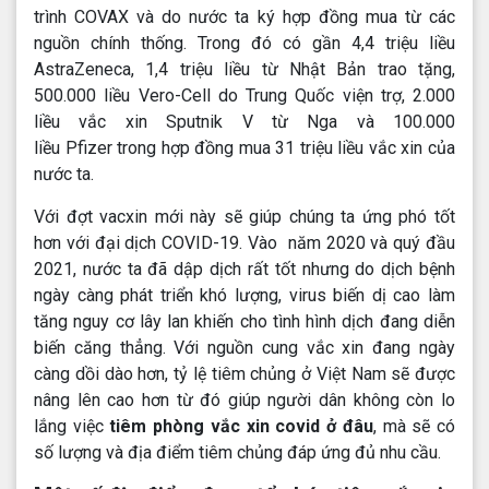
trình COVAX và do nước ta ký hợp đồng mua từ các
nguồn chính thống. Trong đó có gần 4,4 triệu liều
AstraZeneca, 1,4 triệu liều từ Nhật Bản trao tặng,
500.000 liều Vero-Cell do Trung Quốc viện trợ, 2.000
liều vắc xin Sputnik V từ Nga và 100.000
liều Pfizer trong hợp đồng mua 31 triệu liều vắc xin của
nước ta.
Với đợt vacxin mới này sẽ giúp chúng ta ứng phó tốt
hơn với đại dịch COVID-19. Vào năm 2020 và quý đầu
2021, nước ta đã dập dịch rất tốt nhưng do dịch bệnh
ngày càng phát triển khó lượng, virus biến dị cao làm
tăng nguy cơ lây lan khiến cho tình hình dịch đang diễn
biến căng thẳng. Với nguồn cung vắc xin đang ngày
càng dồi dào hơn, tỷ lệ tiêm chủng ở Việt Nam sẽ được
nâng lên cao hơn từ đó giúp người dân không còn lo
lắng việc
tiêm phòng vắc xin covid ở đâu
, mà sẽ có
số lượng và địa điểm tiêm chủng đáp ứng đủ nhu cầu.