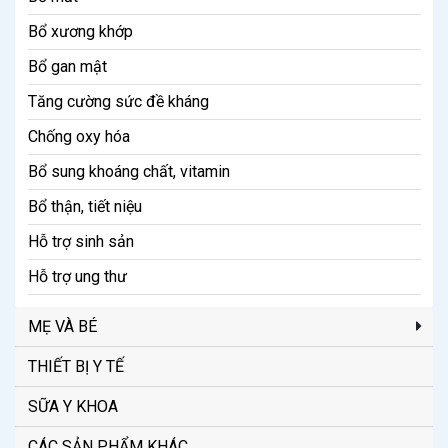
Bổ xương khớp
Bổ gan mật
Tăng cường sức đề kháng
Chống oxy hóa
Bổ sung khoáng chất, vitamin
Bổ thận, tiết niệu
Hỗ trợ sinh sản
Hỗ trợ ung thư
MẸ VÀ BÉ
THIẾT BỊ Y TẾ
SỮA Y KHOA
CÁC SẢN PHẨM KHÁC