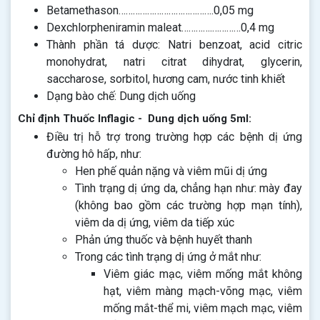
Betamethason………………………………….0,05 mg
Dexchlorpheniramin maleat………….…………0,4 mg
Thành phần tá dược: Natri benzoat, acid citric
monohydrat, natri citrat dihydrat, glycerin,
saccharose, sorbitol, hương cam, nước tinh khiết
Dạng bào chế: Dung dịch uống
Chỉ định Thuốc Inflagic - Dung dịch uống 5ml:
Điều trị hỗ trợ trong trường hợp các bệnh dị ứng
đường hô hấp, như:
Hen phế quản nặng và viêm mũi dị ứng
Tình trạng dị ứng da, chẳng hạn như: mày đay
(không bao gồm các trường hợp mạn tính),
viêm da dị ứng, viêm da tiếp xúc
Phản ứng thuốc và bệnh huyết thanh
Trong các tình trạng dị ứng ở mắt như:
Viêm giác mạc, viêm mống mắt không
hạt, viêm màng mạch-võng mạc, viêm
mống mắt-thể mi, viêm mạch mạc, viêm