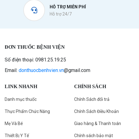
HỖ TRỢ MIỄN PHÍ
Hỗ trợ 24/7
ĐƠN THUỐC BỆNH VIỆN
Số điện thoại: 0981.25.19.25
Email:
donthuocbenhvien.vn
@gmail.com
LINK NHANH
CHÍNH SÁCH
Danh mục thuốc
Chính Sách đổi trả
Thực Phẩm Chức Năng
Chính Sách Điều Khoản
Mẹ Và Bé
Giao hàng & Thanh toán
Thiết Bị Y Tế
Chính sách bảo mật