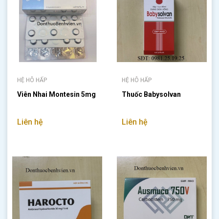
HỆ HÔ HẤP
HỆ HÔ HẤP
Viên Nhai Montesin 5mg
Thuốc Babysolvan
Liên hệ
Liên hệ