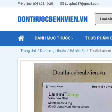
Hotline: 0981.25.19.25
Luuphu237@gmail.com
DANH MỤC THUỐC
THỰC PHẨM 
Trang chủ
Danh mục thuốc
Hệ hô hấp
Thuốc Lainmi