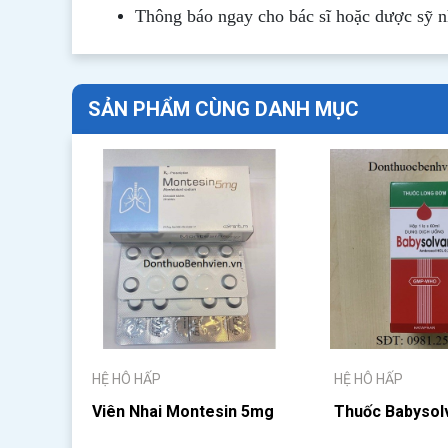
Thông b
áo
ngay cho bác sĩ hoặc dược sỹ 
SẢN PHẨM CÙNG DANH MỤC
HỆ HÔ HẤP
HỆ HÔ HẤP
Viên Nhai Montesin 5mg
Thuốc Babysol