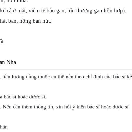
ôn, nôn mửa.
ể cả ứ mật, viêm tế bào gan, tổn thương gan hỗn hợp).
hát ban, hồng ban nút.
ốt
Ban Nha
, liều lượng dùng thuốc cụ thể nên theo chỉ định của bác sĩ k
.
 bác sĩ hoặc dược sĩ
. Nếu cần thêm thông tin, xin hỏi ý kiến bác sĩ hoặc dược sĩ.
nhãn