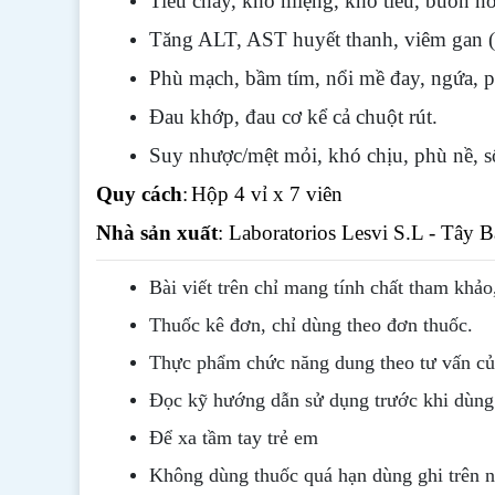
Tiêu chảy, khô miệng, khó tiêu, buồn n
Tăng ALT, AST huyết thanh, viêm gan (k
Phù mạch, bầm tím, nổi mề đay, ngứa, p
Đau khớp, đau cơ kể cả chuột rút.
Suy nhược/mệt mỏi, khó chịu, phù nề, s
Quy cách
:
Hộp 4 vỉ x 7 viên
Nhà sản xuất
: Laboratorios Lesvi S.L - Tây 
Bài viết trên chỉ mang tính chất tham khảo
Thuốc kê đơn, chỉ dùng theo đơn thuốc.
Thực phẩm chức năng dung theo tư vấn của
Đọc kỹ hướng dẫn sử dụng trước khi dùng
Để xa tầm tay trẻ em
Không dùng thuốc quá hạn dùng ghi trên 