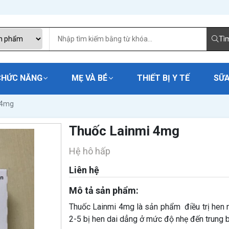
Tì
CHỨC NĂNG
MẸ VÀ BÉ
THIẾT BỊ Y TẾ
SỮA
 4mg
Thuốc Lainmi 4mg
Hệ hô hấp
Liên hệ
Mô tả sản phẩm:
Thuốc Lainmi 4mg là sản phẩm điều trị hen n
2-5 bị hen dai dẳng ở mức độ nhẹ đến trung