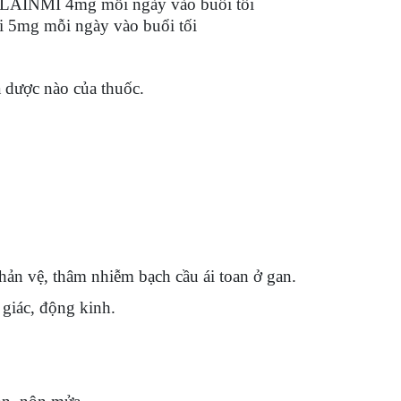
hai LAINMI 4mg mỗi ngày vào buổi tối
hai 5mg mỗi ngày vào buổi tối
á dược nào của thuốc.
n vệ, thâm nhiễm bạch cầu ái toan ở gan.
giác, động kinh.