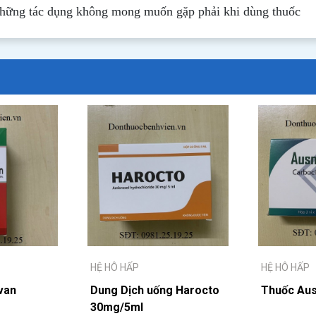
những tác dụng không mong muốn gặp phải khi dùng thuốc
HỆ HÔ HẤP
HỆ HÔ HẤP
van
Dung Dịch uống Harocto
Thuốc Au
30mg/5ml