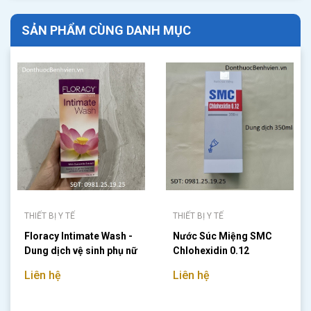
SẢN PHẨM CÙNG DANH MỤC
THIẾT BỊ Y TẾ
THIẾT BỊ Y TẾ
Floracy Intimate Wash -
Nước Súc Miệng SMC
Dung dịch vệ sinh phụ nữ
Chlohexidin 0.12
125ml
Liên hệ
Liên hệ