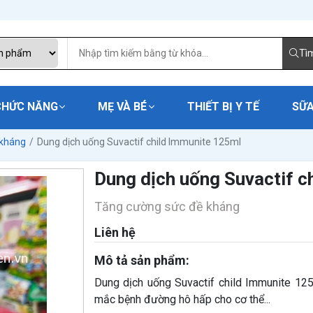
Tì
CHỨC NĂNG
MẸ VÀ BÉ
THIẾT BỊ Y TẾ
SỮA
 kháng
Dung dịch uống Suvactif child Immunite 125ml
Dung dịch uống Suvactif c
Tăng cường sức đề kháng
Liên hệ
Mô tả sản phẩm:
Dung dịch uống Suvactif child Immunite 12
mắc bệnh đường hô hấp cho cơ thể...