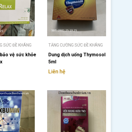
G SỨC ĐỀ KHÁNG
TĂNG CƯỜNG SỨC ĐỀ KHÁNG
 bảo vệ sức khỏe
Dung dịch uống Thymosol
x
5ml
Liên hệ