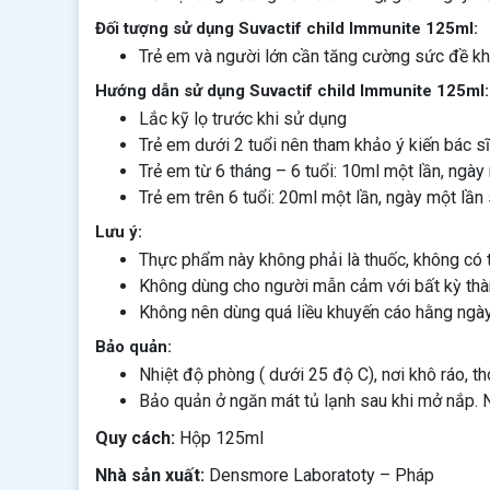
Đối tượng sử dụng Suvactif child Immunite 125ml:
Trẻ em và người lớn cần tăng cường sức đề kh
Hướng dẫn sử dụng Suvactif child Immunite 125ml:
Lắc kỹ lọ trước khi sử dụng
Trẻ em dưới 2 tuổi nên tham khảo ý kiến bác s
Trẻ em từ 6 tháng – 6 tuổi: 10ml một lần, ngày
Trẻ em trên 6 tuổi: 20ml một lần, ngày một lần
Lưu ý:
Thực phẩm này không phải là thuốc, không có 
Không dùng cho người mẫn cảm với bất kỳ th
Không nên dùng quá liều khuyến cáo hằng ngày
Bảo quản:
Nhiệt độ phòng ( dưới 25 độ C), nơi khô ráo, th
Bảo quản ở ngăn mát tủ lạnh sau khi mở nắp. 
Quy cách:
Hộp 125ml
Nhà sản xuất:
Densmore Laboratoty – Pháp