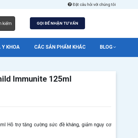
Đặt câu hỏi với chúng tôi
m kiếm
GỌI ĐỂ NHẬN TƯ VẤN
 Y KHOA
CÁC SẢN PHẨM KHÁC
BLOG
hild Immunite 125ml
5ml Hỗ trợ tăng cường sức đề kháng, giảm nguy cơ