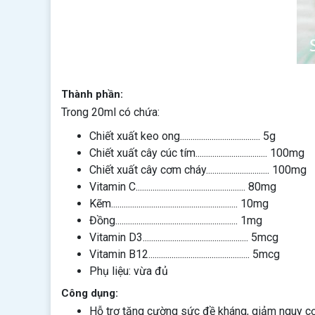
Thành phần:
Trong 20ml có chứa:
Chiết xuất keo ong...................................... 5g
Chiết xuất cây cúc tím.................................. 100mg
Chiết xuất cây cơm cháy.............................. 100mg
Vitamin C.................................................... 80mg
Kẽm............................................................ 10mg
Đồng.......................................................... 1mg
Vitamin D3.................................................. 5mcg
Vitamin B12................................................ 5mcg
Phụ liệu: vừa đủ
Công dụng:
Hỗ trợ tăng cường sức đề kháng, giảm nguy c