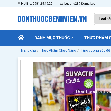
Hotline: 0981.25.19.25
Luuphu237@gmail.com
DANH MỤC THUỐC
THỰC PHẨM 
Trang chủ
Thực Phẩm Chức Năng
Tăng cường sức đề