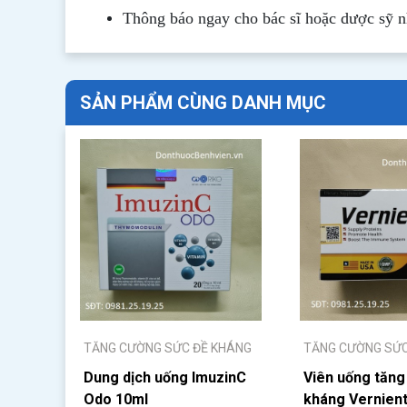
Thông b
áo
ngay cho bác sĩ hoặc dược sỹ 
SẢN PHẨM CÙNG DANH MỤC
TĂNG CƯỜNG SỨC ĐỀ KHÁNG
TĂNG CƯỜNG SỨC
Dung dịch uống ImuzinC
Viên uống tăng
Odo 10ml
kháng Vernien