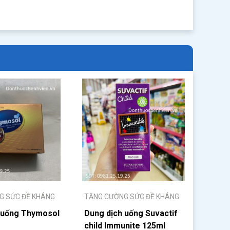
G SỨC ĐỀ KHÁNG
TĂNG CƯỜNG SỨC ĐỀ KHÁNG
 uống Thymosol
Dung dịch uống Suvactif
child Immunite 125ml