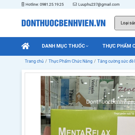
Hotline: 0981.25.19.25
Luuphu237@gmail.com
DANH MỤC THUỐC
THỰC PHẨM 
Trang chủ
Thực Phẩm Chức Năng
Tăng cường sức đề