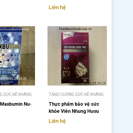
Liên hệ
G SỨC ĐỀ KHÁNG
TĂNG CƯỜNG SỨC ĐỀ KHÁNG
 Maxbumin Nu-
Thực phẩm bảo vệ sức
khỏe Viên Nhung Hươu
TW3
Liên hệ