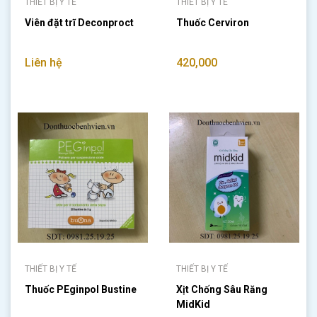
THIẾT BỊ Y TẾ
THIẾT BỊ Y TẾ
Viên đặt trĩ Deconproct
Thuốc Cerviron
Liên hệ
420,000
THIẾT BỊ Y TẾ
THIẾT BỊ Y TẾ
Thuốc PEginpol Bustine
Xịt Chống Sâu Răng
MidKid