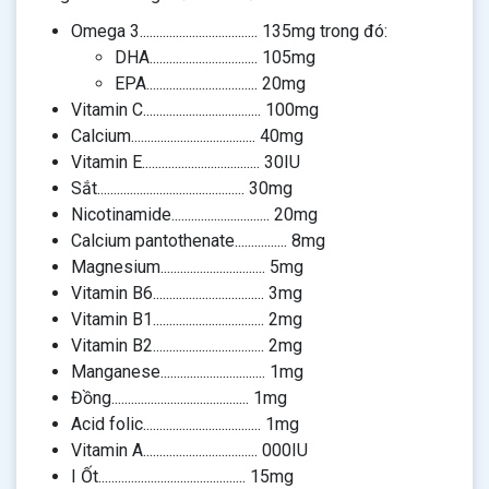
Omega 3.................................... 135mg trong đó:
DHA................................. 105mg
EPA.................................. 20mg
Vitamin C.................................... 100mg
Calcium...................................... 40mg
Vitamin E.................................... 30IU
Sắt............................................. 30mg
Nicotinamide.............................. 20mg
Calcium pantothenate................ 8mg
Magnesium................................ 5mg
Vitamin B6.................................. 3mg
Vitamin B1.................................. 2mg
Vitamin B2.................................. 2mg
Manganese................................ 1mg
Đồng.......................................... 1mg
Acid folic.................................... 1mg
Vitamin A................................... 000IU
I Ốt............................................. 15mg