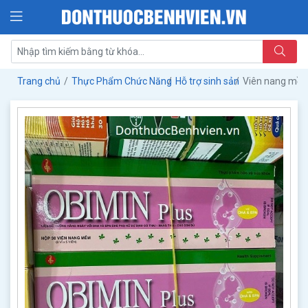
Trang chủ
Thực Phẩm Chức Năng
Hỗ trợ sinh sản
Viên nang mềm