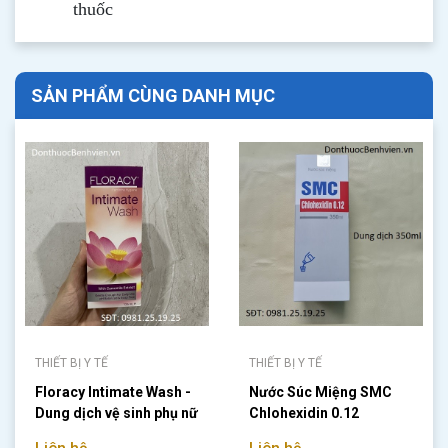
thuốc
SẢN PHẨM CÙNG DANH MỤC
THIẾT BỊ Y TẾ
THIẾT BỊ Y TẾ
Floracy Intimate Wash -
Nước Súc Miệng SMC
Dung dịch vệ sinh phụ nữ
Chlohexidin 0.12
125ml