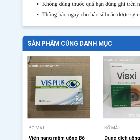
Không dùng thuốc quá hạn dùng ghi trên 
Thông b
áo
ngay cho bác sĩ hoặc dược sỹ 
SẢN PHẨM CÙNG DANH MỤC
BỔ MẮT
BỔ MẮT
Viên nang mềm uống Bổ
Dung dịch uống