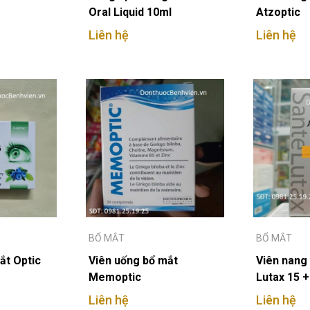
Oral Liquid 10ml
Atzoptic
Liên hệ
Liên hệ
BỔ MẮT
BỔ MẮT
ắt Optic
Viên uống bổ mắt
Viên nang
Memoptic
Lutax 15 +
Mineral
Liên hệ
Liên hệ