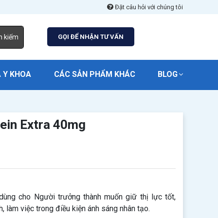
Đặt câu hỏi với chúng tôi
m kiếm
GỌI ĐỂ NHẬN TƯ VẤN
 Y KHOA
CÁC SẢN PHẨM KHÁC
BLOG
tein Extra 40mg
ùng cho Người trưởng thành muốn giữ thị lực tốt,
h, làm việc trong điều kiện ánh sáng nhân tạo.