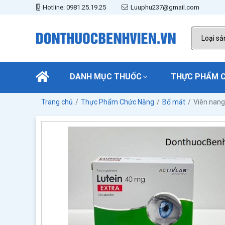
Hotline: 0981.25.19.25
Luuphu237@gmail.com
DANH MỤC THUỐC
THỰC PHẨM 
Trang chủ
Thực Phẩm Chức Năng
Bổ mắt
Viên nang