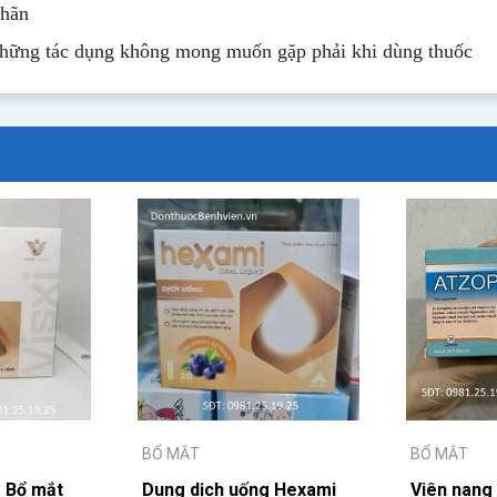
nhãn
những tác dụng không mong muốn gặp phải khi dùng thuốc
BỔ MẮT
BỔ MẮT
 Bổ mắt
Dung dịch uống Hexami
Viên nang