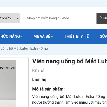
Tì
CHỨC NĂNG
MẸ VÀ BÉ
THIẾT BỊ Y TẾ
SỮA
 uống bổ Mắt Lutein Extra 40mg
Viên nang uống bổ Mắt Lu
Bổ mắt
Liên hệ
Mô tả sản phẩm:
Viên nang uống bổ Mắt Lutein Extra 40mg d
người trưởng thành làm việc nhiều với máy tín