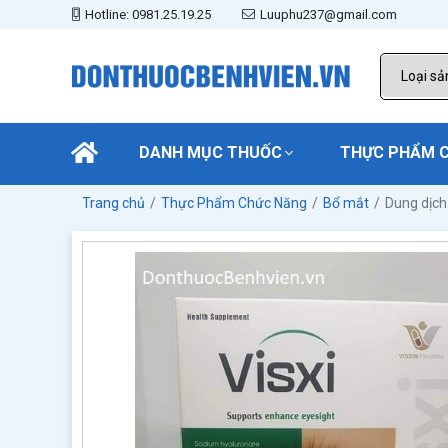
Hotline: 0981.25.19.25
Luuphu237@gmail.com
DANH MỤC THUỐC
THỰC PHẨM 
Trang chủ
Thực Phẩm Chức Năng
Bổ mắt
Dung dịch