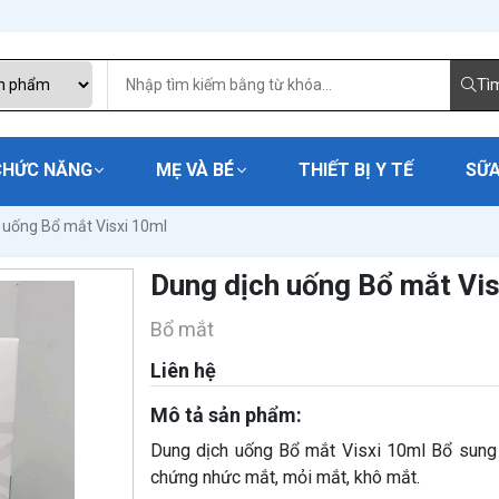
Tì
CHỨC NĂNG
MẸ VÀ BÉ
THIẾT BỊ Y TẾ
SỮA
 uống Bổ mắt Visxi 10ml
Dung dịch uống Bổ mắt Vis
Bổ mắt
Liên hệ
Mô tả sản phẩm:
Dung dịch uống Bổ mắt Visxi 10ml Bổ sung 
chứng nhức mắt, mỏi mắt, khô mắt.