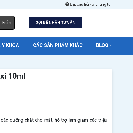
Đặt câu hỏi với chúng tôi
m kiếm
GỌI ĐỂ NHẬN TƯ VẤN
 Y KHOA
CÁC SẢN PHẨM KHÁC
BLOG
xi 10ml
các dưỡng chất cho mắt, hỗ trợ làm giảm các triệu