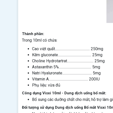
Thành phần:
Trong 10ml có chứa:
Cao việt quất.............................................. 250mg
Kẽm gluconate............................................ 25mg
Choline Hydrotartrat................................... 25mg
Astaxanthin 5%........................................... 5mg
Natri Hyaluronate....................................... 5mg
Vitamin A.................................................... 200IU
Phụ liệu: vừa đủ
Công dụng Visxi 10ml - Dung dịch uống bổ mắt:
Bổ sung các dưỡng chất cho mắt, hỗ trợ làm g
Đối tượng sử dụng Dung dịch uống Bổ mắt Visxi 10m