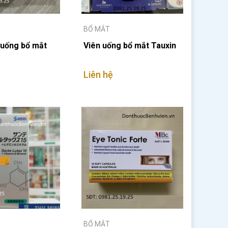
BỔ MẮT
 uống bổ mắt
Viên uống bổ mắt Tauxin
Liên hệ
BỔ MẮT