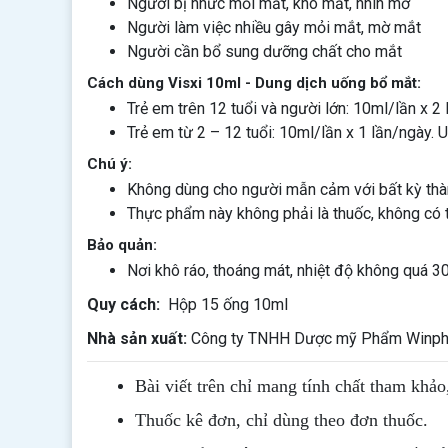
Người bị nhức mỏi mắt, khô mắt, nhìn mờ
Người làm việc nhiều gây mỏi mắt, mờ mắt
Người cần bổ sung dưỡng chất cho mắt
Cách dùng Visxi 10ml - Dung dịch uống bổ mắt:
Trẻ em trên 12 tuổi và người lớn: 10ml/lần x 2
Trẻ em từ 2 – 12 tuổi: 10ml/lần x 1 lần/ngày. 
Chú ý:
Không dùng cho người mẫn cảm với bất kỳ th
Thực phẩm này không phải là thuốc, không có 
Bảo quản:
Nơi khô ráo, thoáng mát, nhiệt độ không quá 3
Quy cách:
Hộp 15 ống 10ml
Nhà sản xuất:
Công ty TNHH Dược mỹ Phẩm Winph
Bài viết trên chỉ mang tính chất tham khảo
Thuốc kê đơn, chỉ dùng theo đơn thuốc.