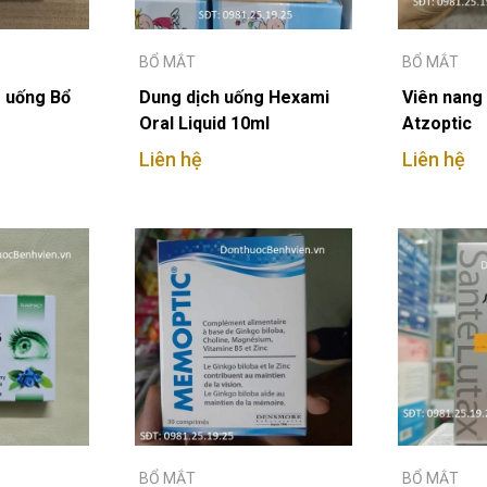
BỔ MẮT
BỔ MẮT
 uống Bổ
Dung dịch uống Hexami
Viên nang
Oral Liquid 10ml
Atzoptic
Liên hệ
Liên hệ
BỔ MẮT
BỔ MẮT