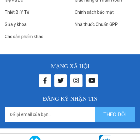
Mẹ Và Bé
Giao hàng & Thanh toán
Thiết Bị Y Tế
Chính sách bảo mật
Sữa y khoa
Nhà thuốc Chuẩn GPP
Các sản phẩm khác
MẠNG XÃ HỘI
ĐĂNG KÝ NHẬN TIN
THEO DÕI
© 2021 donthuocbenhvien. All rights reserved. Designed by