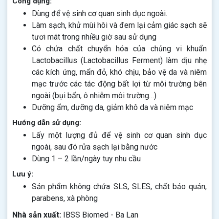
Công dụng:
Dùng để vệ sinh cơ quan sinh dục ngoài.
Làm sạch, khử mùi hôi và đem lại cảm giác sạch sẽ
tươi mát trong nhiều giờ sau sử dụng
Có chứa chất chuyển hóa của chủng vi khuẩn
Lactobacillus (Lactobacillus Ferment) làm dịu nhẹ
các kích ứng, mẩn đỏ, khó chịu, bảo vệ da và niêm
mạc trước các tác động bất lợi từ môi trường bên
ngoài (bụi bẩn, ô nhiễm môi trường…)
Dưỡng ẩm, dưỡng da, giảm khô da và niêm mạc
Hướng dẫn sử dụng:
Lấy một lượng đủ để vệ sinh cơ quan sinh dục
ngoài, sau đó rửa sạch lại bằng nước
Dùng 1 – 2 lần/ngày tuy nhu cầu
Lưu ý:
Sản phẩm không chứa SLS, SLES, chất bảo quản,
parabens, xà phòng
Nhà sản xuất:
IBSS Biomed - Ba Lan