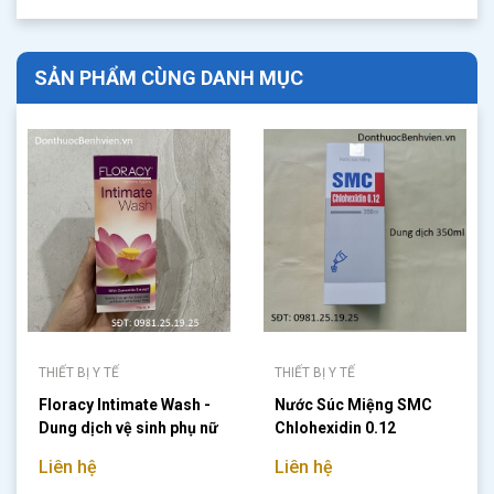
SẢN PHẨM CÙNG DANH MỤC
THIẾT BỊ Y TẾ
THIẾT BỊ Y TẾ
Floracy Intimate Wash -
Nước Súc Miệng SMC
Dung dịch vệ sinh phụ nữ
Chlohexidin 0.12
125ml
Liên hệ
Liên hệ