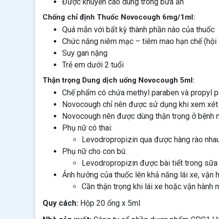
Được khuyến cáo dùng trong bữa ăn
Chống chỉ định Thuốc Novocough 6mg/1ml:
Quá mẫn với bất kỳ thành phần nào của thuốc
Chức năng niêm mạc – tiêm mao hạn chế (hội 
Suy gan nặng
Trẻ em dưới 2 tuổi
Thận trọng Dung dịch uống Novocough 5ml:
Chế phẩm có chứa methyl paraben và propyl pa
Novocough chỉ nên được sử dụng khi xem xét l
Novocough nên được dùng thận trọng ở bệnh n
Phụ nữ có thai:
Levodropropizin qua được hàng rào nhau 
Phụ nữ cho con bú:
Levodropropizin được bài tiết trong sữ
Ảnh hưởng của thuốc lên khả năng lái xe, vận
Cần thận trọng khi lái xe hoặc vận hành
Quy cách:
Hộp 20 ống x 5ml