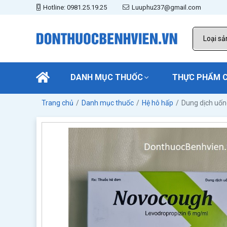
Hotline: 0981.25.19.25
Luuphu237@gmail.com
DANH MỤC THUỐC
THỰC PHẨM 
Trang chủ
Danh mục thuốc
Hệ hô hấp
Dung dịch uố