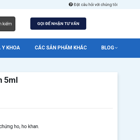
Đặt câu hỏi với chúng tôi
m kiếm
GỌI ĐỂ NHẬN TƯ VẤN
 Y KHOA
CÁC SẢN PHẨM KHÁC
BLOG
h 5ml
chứng ho, ho khan.