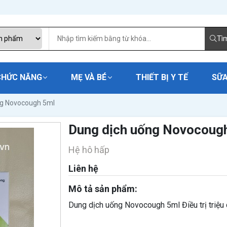
Tì
CHỨC NĂNG
MẸ VÀ BÉ
THIẾT BỊ Y TẾ
SỮA
ng Novocough 5ml
Dung dịch uống Novocoug
Hệ hô hấp
Liên hệ
Mô tả sản phẩm:
Dung dịch uống Novocough 5ml Điều trị triệu 