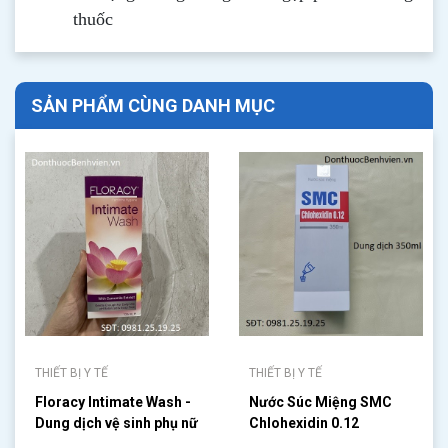
thuốc
SẢN PHẨM CÙNG DANH MỤC
THIẾT BỊ Y TẾ
THIẾT BỊ Y TẾ
Floracy Intimate Wash -
Nước Súc Miệng SMC
Dung dịch vệ sinh phụ nữ
Chlohexidin 0.12
125ml