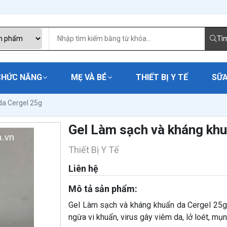
Tì
CHỨC NĂNG
MẸ VÀ BÉ
THIẾT BỊ Y TẾ
SỮA
da Cergel 25g
Gel Làm sạch và kháng khu
Thiết Bị Y Tế
Liên hệ
Mô tả sản phẩm:
Gel Làm sạch và kháng khuẩn da Cergel 25g
ngừa vi khuẩn, virus gây viêm da, lở loét, mụn