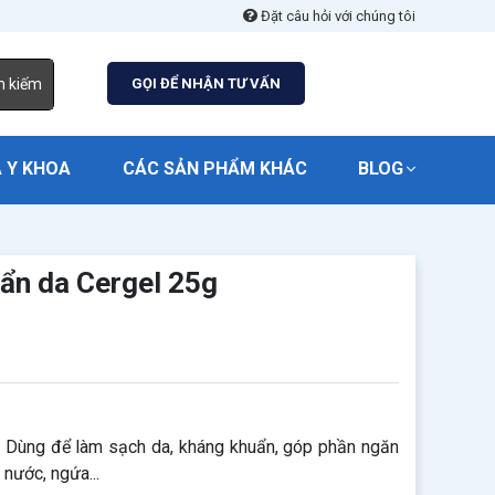
Đặt câu hỏi với chúng tôi
m kiếm
GỌI ĐỂ NHẬN TƯ VẤN
 Y KHOA
CÁC SẢN PHẨM KHÁC
BLOG
ẩn da Cergel 25g
 Dùng để làm sạch da, kháng khuẩn, góp phần ngăn
 nước, ngứa...