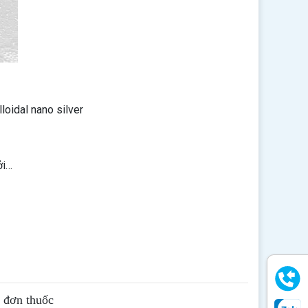
lloidal nano silver
ởi…
ê đơn thuốc