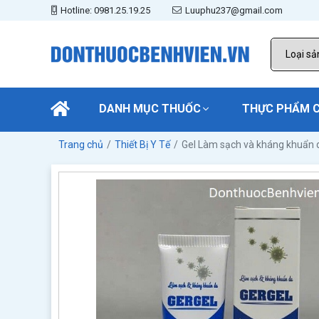
Hotline: 0981.25.19.25
Luuphu237@gmail.com
DANH MỤC THUỐC
THỰC PHẨM 
Trang chủ
Thiết Bị Y Tế
Gel Làm sạch và kháng khuẩn 