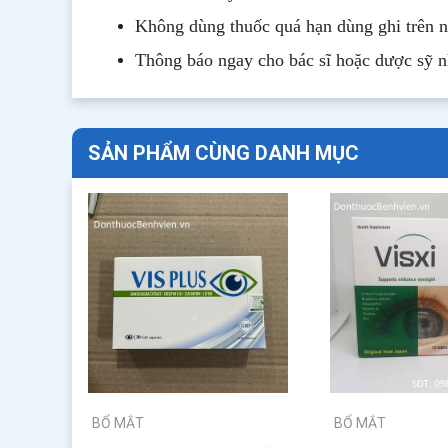
Không dùng thuốc quá hạn dùng ghi trên 
Thông b
áo
ngay cho bác sĩ hoặc dược sỹ 
SẢN PHẨM CÙNG DANH MỤC
BỔ MẮT
BỔ MẮT