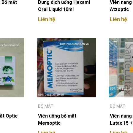
 Bổ mắt
Dung dịch uống Hexami
Viên nang
Oral Liquid 10ml
Atzoptic
Liên hệ
Liên hệ
BỔ MẮT
BỔ MẮT
ắt Optic
Viên uống bổ mắt
Viên nang
Memoptic
Lutax 15 +
Mineral
Liên hệ
Liên hệ