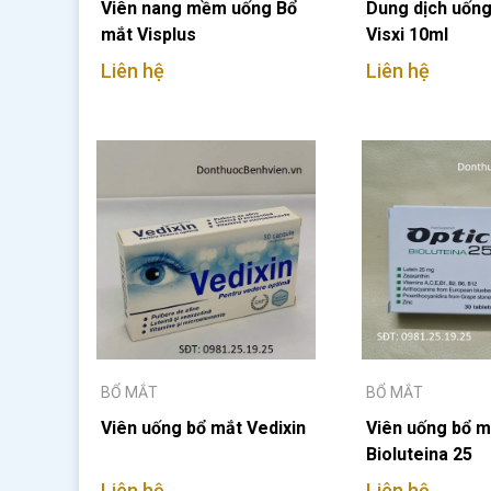
Viên nang mềm uống Bổ
Dung dịch uống
mắt Visplus
Visxi 10ml
Liên hệ
Liên hệ
BỔ MẮT
BỔ MẮT
Viên uống bổ mắt Vedixin
Viên uống bổ m
Bioluteina 25
Liên hệ
Liên hệ