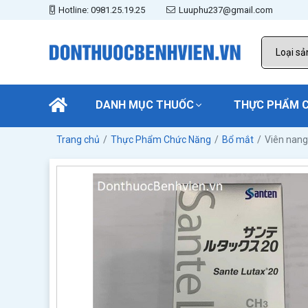
Hotline: 0981.25.19.25
Luuphu237@gmail.com
DANH MỤC THUỐC
THỰC PHẨM 
Trang chủ
Thực Phẩm Chức Năng
Bổ mắt
Viên nang