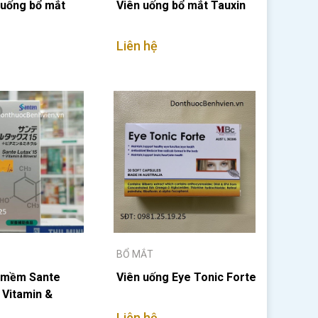
 uống bổ mắt
Viên uống bổ mắt Tauxin
Liên hệ
BỔ MẮT
 mềm Sante
Viên uống Eye Tonic Forte
 Vitamin &
Liên hệ