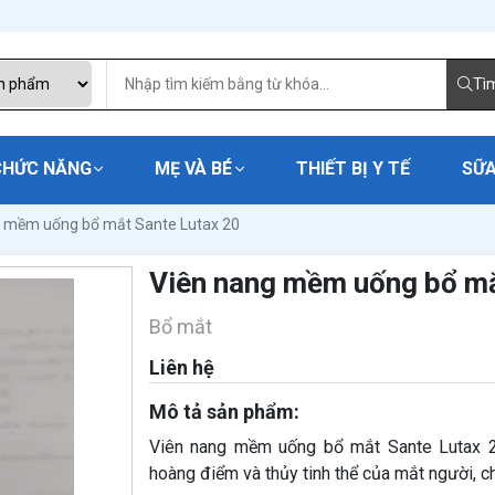
Tì
CHỨC NĂNG
MẸ VÀ BÉ
THIẾT BỊ Y TẾ
SỮA
 mềm uống bổ mắt Sante Lutax 20
Viên nang mềm uống bổ mắ
Bổ mắt
Liên hệ
Mô tả sản phẩm:
Viên nang mềm uống bổ mắt Sante Lutax 20
hoàng điểm và thủy tinh thể của mắt người, ch