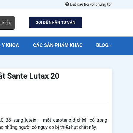
Đặt câu hỏi với chúng tôi
m kiếm
GỌI ĐỂ NHẬN TƯ VẤN
 Y KHOA
CÁC SẢN PHẨM KHÁC
BLOG
t Sante Lutax 20
 Bổ sung lutein – một carotenoid chính có trong
o những người có nguy cơ bị thiếu hụt chất này.