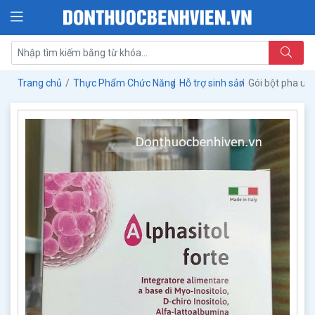
Trang chủ
Thực Phẩm Chức Năng
Hỗ trợ sinh sản
Gói bột pha uốn