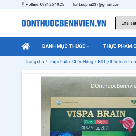
Hotline: 0981.25.19.25
Luuphu237@gmail.com
DANH MỤC THUỐC
THỰC PHẨM 
Trang chủ
Thực Phẩm Chức Năng
Bổ hệ thần kinh tru