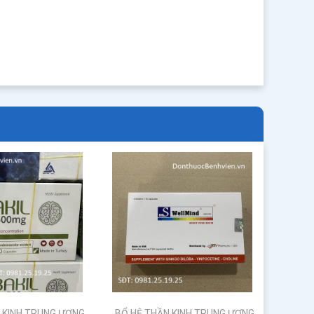
 KINH TRUNG ƯƠNG
BỔ HỆ THẦN KINH TRUNG ƯƠNG