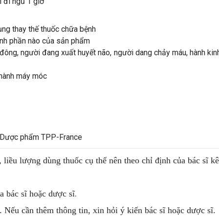
i đi ngủ 1 giờ
ụng thay thế thuốc chữa bệnh
ành phần nào của sản phẩm
ông, người đang xuất huyết não, người dang chảy máu, hành kinh,
 hành máy móc
h Dược phẩm TPP-France
, liều lượng dùng thuốc cụ thể nên theo chỉ định của bác sĩ k
.
 bác sĩ hoặc dược sĩ
. Nếu cần thêm thông tin, xin hỏi ý kiến bác sĩ hoặc dược sĩ.