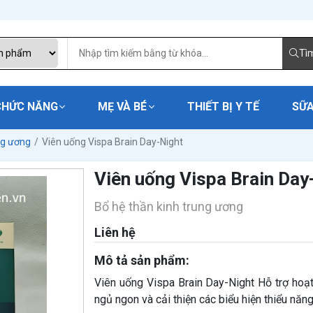
Tì
CHỨC NĂNG
MẸ VÀ BÉ
THIẾT BỊ Y TẾ
SỮA
ng ương
Viên uống Vispa Brain Day-Night
Viên uống Vispa Brain Day
Bổ hệ thần kinh trung ương
Liên hệ
Mô tả sản phẩm:
Viên uống Vispa Brain Day-Night Hỗ trợ hoạt
ngủ ngon và cải thiện các biểu hiện thiểu năng