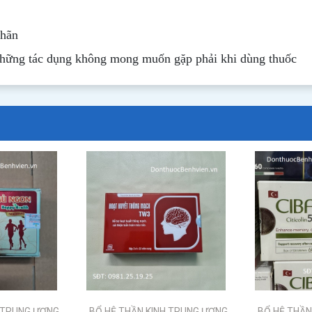
nhãn
những tác dụng không mong muốn gặp phải khi dùng thuốc
H TRUNG ƯƠNG
BỔ HỆ THẦN KINH TRUNG ƯƠNG
BỔ HỆ THẦN