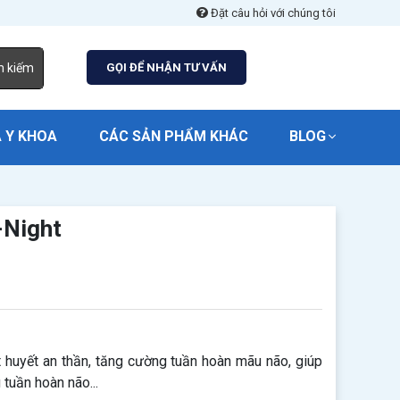
Đặt câu hỏi với chúng tôi
m kiếm
GỌI ĐỂ NHẬN TƯ VẤN
 Y KHOA
CÁC SẢN PHẨM KHÁC
BLOG
-Night
 huyết an thần, tăng cường tuần hoàn mãu não, giúp
 tuần hoàn não...