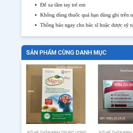
Để xa tầm tay trẻ em
Không dùng thuốc quá hạn dùng ghi trên 
Thông b
áo
ngay cho bác sĩ hoặc dược sỹ 
SẢN PHẨM CÙNG DANH MỤC
BỔ HỆ THẦN KINH TRUNG ƯƠNG
BỔ HỆ THẦN KIN