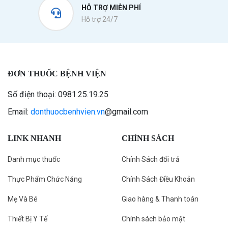
HỖ TRỢ MIỄN PHÍ
Hỗ trợ 24/7
ĐƠN THUỐC BỆNH VIỆN
Số điện thoại: 0981.25.19.25
Email:
donthuocbenhvien.vn
@gmail.com
LINK NHANH
CHÍNH SÁCH
Danh mục thuốc
Chính Sách đổi trả
Thực Phẩm Chức Năng
Chính Sách Điều Khoản
Mẹ Và Bé
Giao hàng & Thanh toán
Thiết Bị Y Tế
Chính sách bảo mật