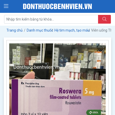
Trang chủ
Danh mục thuốc
Hệ tim mạch, tạo máu
Viên uống Th