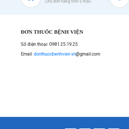
Cho đơn hàng trên 5 triệu
ĐƠN THUỐC BỆNH VIỆN
Số điện thoại: 0981.25.19.25
Email:
donthuocbenhvien.vn
@gmail.com