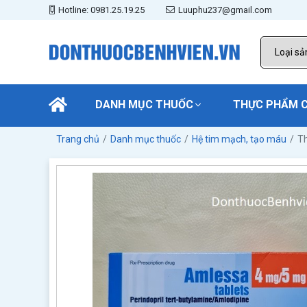
Hotline: 0981.25.19.25
Luuphu237@gmail.com
DANH MỤC THUỐC
THỰC PHẨM 
Trang chủ
Danh mục thuốc
Hệ tim mạch, tạo máu
T