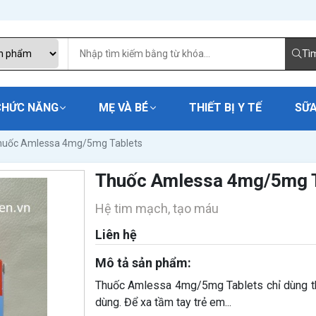
Tì
CHỨC NĂNG
MẸ VÀ BÉ
THIẾT BỊ Y TẾ
SỮA
huốc Amlessa 4mg/5mg Tablets
Thuốc Amlessa 4mg/5mg T
Hệ tim mạch, tạo máu
Liên hệ
Mô tả sản phẩm:
Thuốc Amlessa 4mg/5mg Tablets chỉ dùng th
dùng. Để xa tầm tay trẻ em...