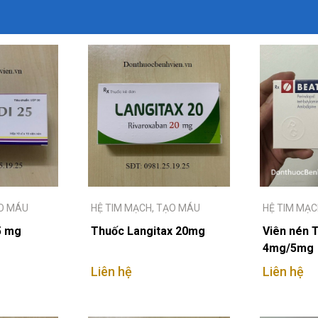
ẠO MÁU
HỆ TIM MẠCH, TẠO MÁU
HỆ TIM MẠC
5 mg
Thuốc Langitax 20mg
Viên nén T
4mg/5mg
Liên hệ
Liên hệ