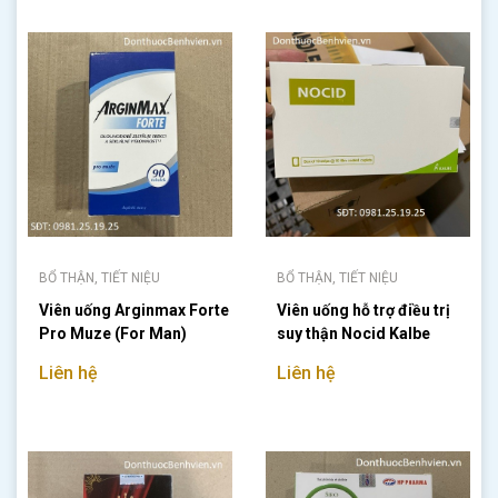
BỔ THẬN, TIẾT NIỆU
BỔ THẬN, TIẾT NIỆU
Viên uống Arginmax Forte
Viên uống hỗ trợ điều trị
Pro Muze (For Man)
suy thận Nocid Kalbe
Liên hệ
Liên hệ