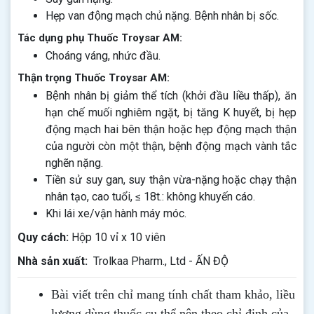
Hẹp van động mạch chủ nặng. Bệnh nhân bị sốc.
Tác dụng phụ Thuốc Troysar AM:
Choáng váng, nhức đầu.
Thận trọng Thuốc Troysar AM:
Bệnh nhân bị giảm thể tích (khởi đầu liều thấp), ăn
hạn chế muối nghiêm ngặt, bị tăng K huyết, bị hẹp
động mạch hai bên thận hoặc hẹp động mạch thận
của người còn một thận, bệnh động mạch vành tắc
nghẽn nặng.
Tiền sử suy gan, suy thận vừa-nặng hoặc chạy thận
nhân tạo, cao tuổi, ≤ 18t.: không khuyến cáo.
Khi lái xe/vận hành máy móc.
Quy cách:
Hộp 10 vỉ x 10 viên
Nhà sản xuất:
Trolkaa Pharm., Ltd - ẤN ĐỘ
Bài viết trên chỉ mang tính chất tham khảo, liều
lượng dùng thuốc cụ thể nên theo chỉ định của