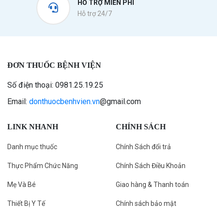
HỖ TRỢ MIỄN PHÍ
Hỗ trợ 24/7
ĐƠN THUỐC BỆNH VIỆN
Số điện thoại: 0981.25.19.25
Email:
donthuocbenhvien.vn
@gmail.com
LINK NHANH
CHÍNH SÁCH
Danh mục thuốc
Chính Sách đổi trả
Thực Phẩm Chức Năng
Chính Sách Điều Khoản
Mẹ Và Bé
Giao hàng & Thanh toán
Thiết Bị Y Tế
Chính sách bảo mật