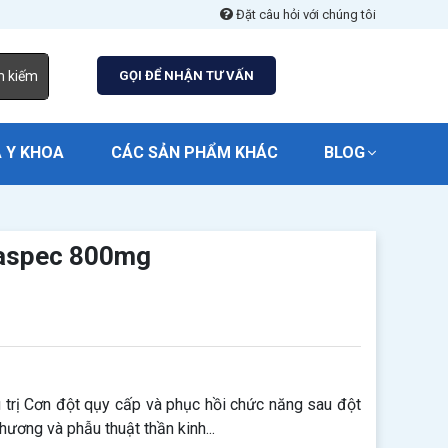
Đặt câu hỏi với chúng tôi
m kiếm
GỌI ĐỂ NHẬN TƯ VẤN
 Y KHOA
CÁC SẢN PHẨM KHÁC
BLOG
naspec 800mg
rị Cơn đột qụy cấp và phục hồi chức năng sau đột
ương và phẫu thuật thần kinh...