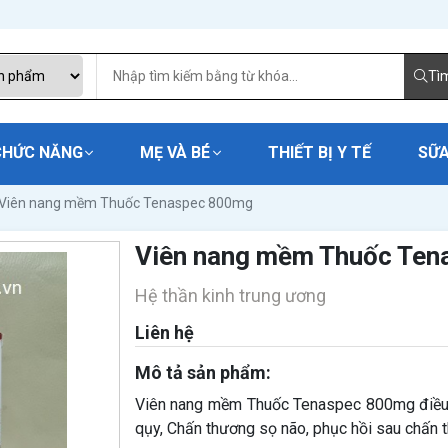
Tì
CHỨC NĂNG
MẸ VÀ BÉ
THIẾT BỊ Y TẾ
SỮA
Viên nang mềm Thuốc Tenaspec 800mg
Viên nang mềm Thuốc Te
Hệ thần kinh trung ương
Liên hệ
Mô tả sản phẩm:
Viên nang mềm Thuốc Tenaspec 800mg điều t
qụy, Chấn thương sọ não, phục hồi sau chấn th