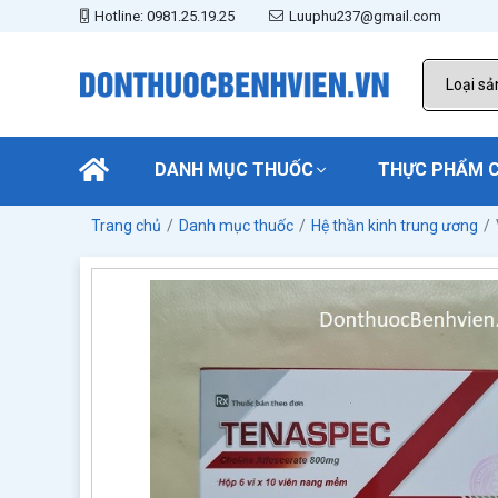
Hotline: 0981.25.19.25
Luuphu237@gmail.com
DANH MỤC THUỐC
THỰC PHẨM 
Trang chủ
Danh mục thuốc
Hệ thần kinh trung ương