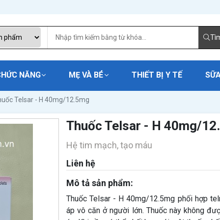
Tì
CHỨC NĂNG
MẸ VÀ BÉ
THIẾT BỊ Y TẾ
SỮA
uốc Telsar - H 40mg/12.5mg
Thuốc Telsar - H 40mg/12
Hệ tim mạch, tạo máu
Liên hệ
Mô tả sản phẩm:
Thuốc Telsar - H 40mg/12.5mg phối hợp telmi
áp vô căn ở người lớn. Thuốc này không được 