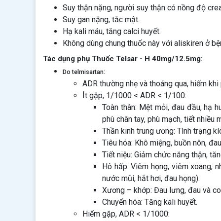
Suy thận nặng, người suy thận có nồng độ creat
Suy gan nặng, tắc mật.
Hạ kali máu, tăng calci huyết.
Không dùng chung thuốc này với aliskiren ở b
Tác dụng phụ Thuốc Telsar - H 40mg/12.5mg:
Do telmisartan:
ADR thường nhẹ và thoáng qua, hiếm khi 
Ít gặp, 1/1000 < ADR < 1/100:
Toàn thân: Mệt mỏi, đau đầu, hạ h
phù chân tay, phù mạch, tiết nhiều 
Thần kinh trung ương: Tình trạng kí
Tiêu hóa: Khô miệng, buồn nôn, đau 
Tiết niệu: Giảm chức năng thận, tăn
Hô hấp: Viêm họng, viêm xoang, nh
nước mũi, hắt hơi, đau họng).
Xương – khớp: Đau lưng, đau và co 
Chuyển hóa: Tăng kali huyết.
Hiếm gặp, ADR < 1/1000: