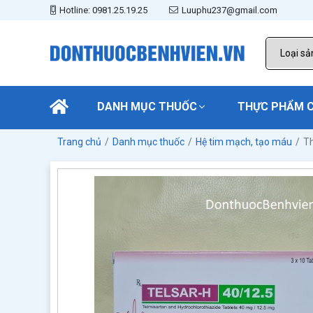
Hotline: 0981.25.19.25
Luuphu237@gmail.com
DANH MỤC THUỐC
THỰC PHẨM 
Trang chủ
Danh mục thuốc
Hệ tim mạch, tạo máu
Th