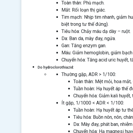
Toàn thân: Phù mạch.
Mắt: Rối loạn thị giác.
Tim mạch: Nhịp tim nhanh, giảm hu
biệt trong tư thế đứng).
Tiêu hóa: Chảy máu dạ dày – ruột.
Da: Ban da, mày đay, ngứa.
Gan: Tăng enzym gan.
Máu: Giảm hemoglobin, giảm bạch c
Chuyển hóa: Tăng acid uric huyết, t
Do hydroclorothiazid:
Thường gặp, ADR > 1/100:
Toàn thân: Mệt mỏi, hoa mắt,
Tuần hoàn: Hạ huyết áp thế đ
Chuyển hóa: Giảm kali huyết, t
Ít gặp, 1/1000 < ADR < 1/100:
Tuần hoàn: Hạ huyết áp tư thế
Tiêu hóa: Buồn nôn, nôn, chán 
Da: Mày đay, phát ban, nhiễ
Chuyển hóa: Hạ magnesi huyết,