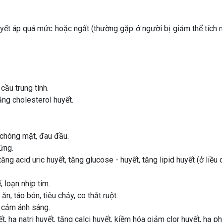
yết áp quá mức hoặc ngất (thường gặp ở người bị giảm thể tích má
ầu trung tính.
ăng cholesterol huyết.
 chóng mặt, đau đầu.
ứng.
ăng acid uric huyết, tăng glucose - huyết, tăng lipid huyết (ở liều 
, loạn nhịp tim.
ăn, táo bón, tiêu chảy, co thắt ruột.
m cảm ánh sáng.
 hạ natri huyết, tăng calci huyết, kiềm hóa giảm clor huyết, hạ p