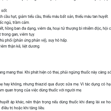
 sốt.
 cầu hạt, giảm tiểu cầu, thiếu máu bất sản, thiếu máu tan huyết.
iấc ngủ, trầm cảm.
ết, hồng ban đa dạng, viêm da, hoại tử thượng bì nhiễm độc, hội
 trong gan, viêm tụy.
phù phổi (phản ứng phản vệ), suy hô hấp.
viêm thận kẽ, liệt dương.
ng mang thai. Khi phát hiện có thai, phải ngừng thuốc này càng s
 mẹ hay không, nhưng thiazid qua được sữa mẹ. Vì tác dụng có h
ầm quan trọng của việc dùng thuốc với người mẹ.
huyết áp khác, nên thận trọng nếu dùng thuốc khi đang lái xe 
điều trị hoặc khi tăng liều.