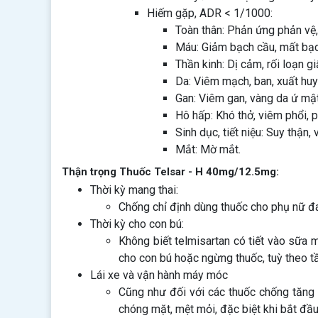
Hiếm gặp, ADR < 1/1000:
Toàn thân: Phản ứng phản vệ,
Máu: Giảm bạch cầu, mất bạch
Thần kinh: Dị cảm, rối loạn g
Da: Viêm mạch, ban, xuất huy
Gan: Viêm gan, vàng da ứ mật
Hô hấp: Khó thở, viêm phổi, 
Sinh dục, tiết niệu: Suy thận, 
Mắt: Mờ mắt.
Thận trọng Thuốc Telsar - H 40mg/12.5mg:
Thời kỳ mang thai:
Chống chỉ định dùng thuốc cho phụ nữ đa
Thời kỳ cho con bú:
Không biết telmisartan có tiết vào sữa
cho con bú hoặc ngừng thuốc, tuỳ theo t
Lái xe và vận hành máy móc
Cũng như đối với các thuốc chống tăng 
chóng mặt, mệt mỏi, đặc biệt khi bắt đầu 