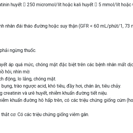
inin huyết  250 micromol/lít hoặc kali huyết  5 mmol/lít hoặc 
ệnh nhân đái tháo đường hoặc suy thận (GFR < 60 mL/phút/1, 73 
phải ngừng thuốc.
uyết áp quá mức, chóng mặt đặc biệt trên các bệnh nhân mất dịch
mồ hôi, nhìn mờ.
ch động, lo lắng, chóng mặt.
bụng, trào ngược acid, khó tiêu, đầy hơi, chán ăn, tiêu chảy.
g creatinin và urê huyết, nhiễm khuẩn đường tiết niệu.
iễm khuẩn đường hô hấp trên, có các triệu chứng giống cúm (ho,
thắt cơ. Có các triệu chứng giống viêm gân.