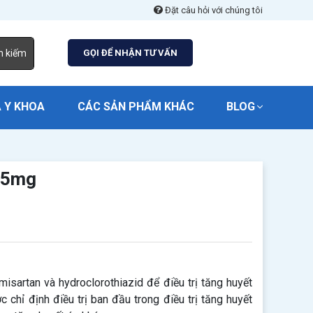
Đặt câu hỏi với chúng tôi
m kiếm
GỌI ĐỂ NHẬN TƯ VẤN
 Y KHOA
CÁC SẢN PHẨM KHÁC
BLOG
.5mg
sartan và hydroclorothiazid để điều trị tăng huyết
chỉ định điều trị ban đầu trong điều trị tăng huyết