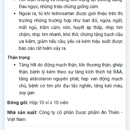
Ðau ngực, những triệu chứng giống cúm.
Ngoài ra, từ khi telmisartan được giới thiệu trên thị
trường những trường hợp như ban đỏ, ngứa, ngất,
mất ngủ, trầm cảm, nôn, huyết áp thấp, nhịp tim
chậm, nhịp tim nhanh, khó thở, chứng tăng bạch cầu
ưa kiềm, giảm tiểu cầu, yếu và kém hiệu suất được
báo cáo rất hiếm xảy ra.
Thận trọng:
Tăng HA do động mạch thận, tổn thương thận, ghép
thận, bệnh lý kèm theo sự tăng kích thích hệ RAA,
tăng aldosteron nguyên phát, hẹp van động mạch
chủ, bệnh cơ tim phì đại tắc nghẽn, tăng kali máu,
suy gan.
Đóng gói:
Hộp 10 vỉ x 10 viên
Nhà sản xuất:
Công ty cổ phần Dược phẩm An Thiên -
Việt Nam