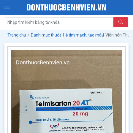
Trang chủ
Danh mục thuốc
Hệ tim mạch, tạo máu
Viên nén Thuố