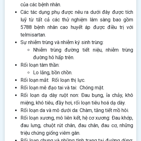
của các bệnh nhân.
Các tác dụng phụ được nêu ra dưới đây được tích
luỹ từ tất cả các thử nghiệm lâm sàng bao gồm
5788 bệnh nhân cao huyết áp được điều trị với
telmisartan.
Sự nhiễm trùng và nhiễm ký sinh trùng:
Nhiễm trùng đường tiết niệu, nhiễm trùng
đường hô hấp trên.
Rối loạn tâm thần:
Lo lắng, bồn chồn.
Rối loạn mắt: Rối loạn thị lực.
Rối loạn mê đạo tai và tai: Chóng mặt.
Rối loạn dạ dày ruột non: Ðau bụng, ỉa chảy, khô
miệng, khó tiêu, đầy hơi, rối loạn tiêu hoá dạ dày.
Rối loạn da và mô dưới da: Chàm, tăng tiết mồ hôi.
Rối loạn xương, mô liên kết, hệ cơ xương: Ðau khớp,
đau lưng, chuột rút chân, đau chân, đau cơ, những
triệu chứng giống viêm gân.
Rối loạn chung và những tình trạng tại đường dùng: