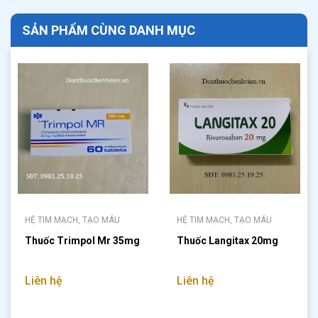
SẢN PHẨM CÙNG DANH MỤC
HỆ TIM MẠCH, TẠO MÁU
HỆ TIM MẠCH, TẠO MÁU
Thuốc Trimpol Mr 35mg
Thuốc Langitax 20mg
Liên hệ
Liên hệ