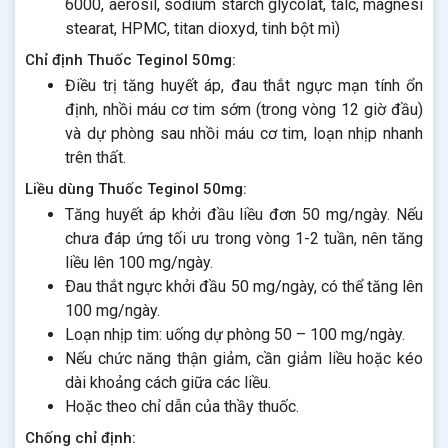
6000, aerosil, sodium starch glycolat, talc, magnesi
stearat, HPMC, titan dioxyd, tinh bột mì)
Chỉ định Thuốc Teginol 50mg:
Điều trị tăng huyết áp, đau thắt ngực mạn tính ổn
định, nhồi máu cơ tim sớm (trong vòng 12 giờ đầu)
và dự phòng sau nhồi máu cơ tim, loạn nhịp nhanh
trên thất.
Liều dùng Thuốc Teginol 50mg:
Tăng huyết áp khởi đầu liều đơn 50 mg/ngày. Nếu
chưa đáp ứng tối ưu trong vòng 1-2 tuần, nên tăng
liều lên 100 mg/ngày.
Ðau thắt ngực khởi đầu 50 mg/ngày, có thể tăng lên
100 mg/ngày.
Loạn nhịp tim: uống dự phòng 50 – 100 mg/ngày.
Nếu chức năng thận giảm, cần giảm liều hoặc kéo
dài khoảng cách giữa các liều.
Hoặc theo chỉ dẫn của thầy thuốc.
Chống chỉ định: