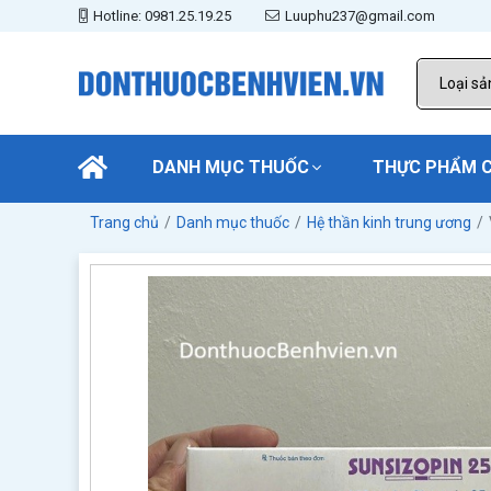
Hotline: 0981.25.19.25
Luuphu237@gmail.com
DANH MỤC THUỐC
THỰC PHẨM 
Trang chủ
Danh mục thuốc
Hệ thần kinh trung ương