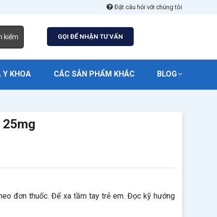
Đặt câu hỏi với chúng tôi
m kiếm
GỌI ĐỂ NHẬN TƯ VẤN
 Y KHOA
CÁC SẢN PHẨM KHÁC
BLOG
n 25mg
heo đơn thuốc. Để xa tầm tay trẻ em. Đọc kỹ hướng