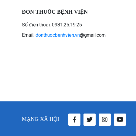
ĐƠN THUỐC BỆNH VIỆN
Số điện thoại: 0981.25.19.25
Email:
donthuocbenhvien.vn
@gmail.com
MẠNG XÃ HỘI