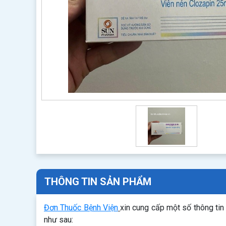
THÔNG TIN SẢN PHẨM
Đơn Thuốc Bệnh Viện
xin cung cấp một số thông ti
như sau: