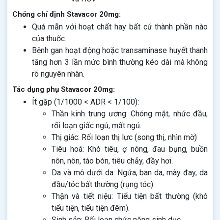
Chống chỉ định Stavacor 20mg:
Quá mẫn với hoạt chất hay bất cứ thành phần nào
của thuốc.
Bệnh gan hoạt động hoặc transaminase huyết thanh
tăng hơn 3 lần mức bình thường kéo dài mà không
rõ nguyên nhân.
Tác dụng phụ Stavacor 20mg:
Ít gặp (1/1000 < ADR < 1/100):
Thần kinh trung ương: Chóng mặt, nhức đầu,
rối loạn giấc ngủ, mất ngủ.
Thị giác: Rối loạn thị lực (song thị, nhìn mờ)
Tiêu hoá: Khó tiêu, ợ nóng, đau bụng, buồn
nôn, nôn, táo bón, tiêu chảy, đầy hơi.
Da và mô dưới da: Ngứa, ban da, mày đay, da
đầu/tóc bất thường (rụng tóc).
Thận và tiết niệu: Tiểu tiện bất thường (khó
tiểu tiện, tiểu tiện đêm).
Sinh sản: Rối loạn chức năng sinh dục.