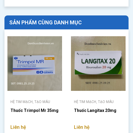
SẢN PHẨM CÙNG DANH MỤC
HỆ TIM MẠCH, TẠO MÁU
HỆ TIM MẠCH, TẠO MÁU
Thuốc Trimpol Mr 35mg
Thuốc Langitax 20mg
Liên hệ
Liên hệ