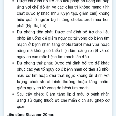
Được chỉ định bổ trợ cho liệu pháp ăn uống khi đáp
ứng với chế độ ăn và các điều trị không mang tính
chất dược lý khác (như luyện tập, giảm cân) không
hiệu quả ở người bệnh tăng cholesterol máu tiên
phát (týp IIa, IIb)
Dự phòng tiên phát: Được chỉ định bổ trợ cho liệu
pháp ăn uống để giảm nguy cơ tử vong do bệnh tim
mạch ở bệnh nhân tăng cholesterol máu vừa hoặc
nặng mà không có biểu hiện lâm sàng rõ rệt và có
nguy cơ cao mắc bệnh tim mạch lần đầu.
Dự phòng thứ phát: Được chỉ định bổ trợ để khắc
phục các yếu tố nguy cơ ở bệnh nhân có tiền sử nhồi
máu cơ tim hoặc đau thắt ngực không ổn định với
lượng cholesterol bình thường hoặc tăng nhằm
giảm nguy cơ tử vong do bệnh tim mạch.
Sau cấy ghép: Giảm tăng lipid máu ở bệnh nhân
đang sử dụng thuốc ức chế miễn dịch sau ghép cơ
quan.
Liều dùng Stavacor 20mg: