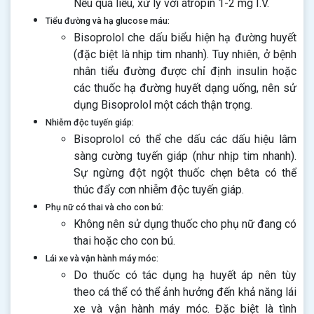
Nếu quá liều, xử lý với atropin 1-2 mg I.V.
Tiểu đường và hạ glucose máu:
Bisoprolol che dấu biểu hiện hạ đường huyết
(đặc biệt là nhịp tim nhanh). Tuy nhiên, ở bệnh
nhân tiểu đường được chỉ định insulin hoặc
các thuốc hạ đường huyết dạng uống, nên sử
dụng Bisoprolol một cách thận trọng.
Nhiễm độc tuyến giáp:
Bisoprolol có thể che dấu các dấu hiệu lâm
sàng cường tuyến giáp (như nhịp tim nhanh).
Sự ngừng đột ngột thuốc chẹn bêta có thể
thúc đẩy cơn nhiễm độc tuyến giáp.
Phụ nữ có thai và cho con bú:
Không nên sử dụng thuốc cho phụ nữ đang có
thai hoặc cho con bú.
Lái xe và vận hành máy móc:
Do thuốc có tác dụng hạ huyết áp nên tùy
theo cá thể có thể ảnh hưởng đến khả năng lái
xe và vận hành máy móc. Đặc biệt là tình