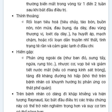
thường biến mất trong vòng từ 1 đến 2 tuần
sau khi bắt đầu điều trị.
Thỉnh thoảng:
Rối loạn tiêu hoá (tiêu chảy, táo bón, buồn
nôn, nôn mửa, đau bụng, dạ dày, đau vùng
thượng vị, loét dạ dày...), hạ huyết áp, mạch
chậm, hoặc rối loạn dẫn truyền nhĩ thất, tình
trạng tê rần và cảm giác lạnh ở đầu chi.
Hiếm gặp:
Phản ứng ngoài da (như ban đỏ, sưng tấy,
ngứa, rụng tóc...), nhược cơ, vọp bẻ và giảm
tiết nước mắt (nếu có mang kính sát tròng),
tăng đề kháng đường hô hấp (khó thở trên
bệnh nhân có khuynh hướng bị phản ứng co
thắt phế quản).
Trên bệnh nhân có dáng đi khập khiễng và hiện
tượng Raynaud, lúc bắt đầu điều trị các triệu chứng
này có thể trở nên nghiêm trọng hơn và suy cơ tim
có thể nặng hơn.