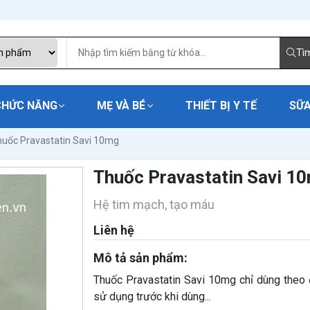
Tì
CHỨC NĂNG
MẸ VÀ BÉ
THIẾT BỊ Y TẾ
SỮA
uốc Pravastatin Savi 10mg
Thuốc Pravastatin Savi 1
Hệ tim mạch, tạo máu
Liên hệ
Mô tả sản phẩm:
Thuốc Pravastatin Savi 10mg chỉ dùng theo 
sử dụng trước khi dùng...