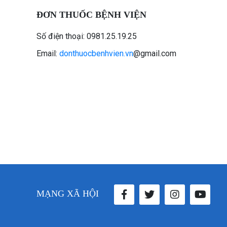
ĐƠN THUỐC BỆNH VIỆN
Số điện thoại: 0981.25.19.25
Email:
donthuocbenhvien.vn
@gmail.com
MẠNG XÃ HỘI