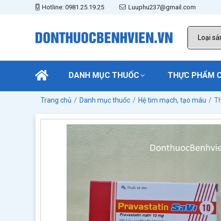
Hotline: 0981.25.19.25
Luuphu237@gmail.com
DANH MỤC THUỐC
THỰC PHẨM 
Trang chủ
Danh mục thuốc
Hệ tim mạch, tạo máu
Th