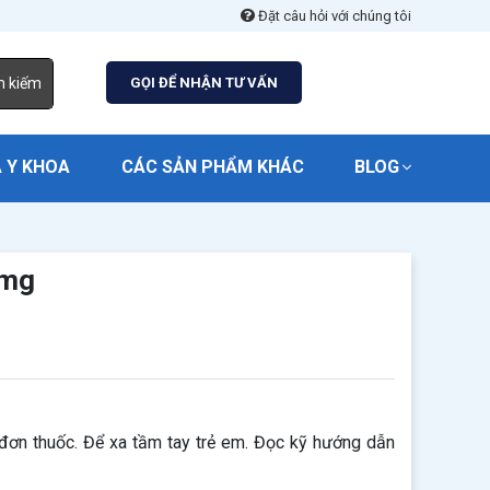
Đặt câu hỏi với chúng tôi
m kiếm
GỌI ĐỂ NHẬN TƯ VẤN
 Y KHOA
CÁC SẢN PHẨM KHÁC
BLOG
0mg
đơn thuốc. Để xa tầm tay trẻ em. Đọc kỹ hướng dẫn