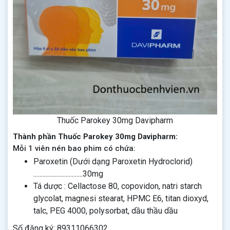
Thuốc Parokey 30mg Davipharm
Thành phần Thuốc Parokey 30mg Davipharm:
Mỗi 1 viên nén bao phim có chứa:
Paroxetin (Dưới dạng Paroxetin Hydroclorid)
................................30mg
Tá dược : Cellactose 80, copovidon, natri starch
glycolat, magnesi stearat, HPMC E6, titan dioxyd,
talc, PEG 4000, polysorbat, dầu thầu dầu
Số đăng ký: 89311066302