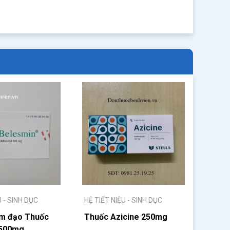
U - SINH DỤC
HỆ TIẾT NIỆU - SINH DỤC
âm đạo Thuốc
Thuốc Azicine 250mg
 500mg