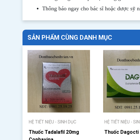
Thông b
áo
ngay cho bác sĩ hoặc dược sỹ 
SẢN PHẨM CÙNG DANH MỤC
HỆ TIẾT NIỆU - SINH DỤC
HỆ TIẾT NIỆU - SI
Thuốc Tadalafil 20mg
Thuốc Dagocti
Cophavina