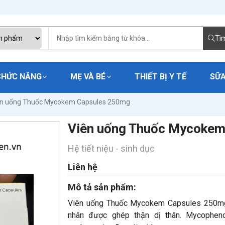
Tì
CHỨC NĂNG
MẸ VÀ BÉ
THIẾT BỊ Y TẾ
SỮA
ên uống Thuốc Mycokem Capsules 250mg
Viên uống Thuốc Mycokem
Hệ tiết niệu - sinh dục
Liên hệ
Mô tả sản phẩm:
Viên uống Thuốc Mycokem Capsules 250mg
nhân được ghép thận dị thân. Mycopheno