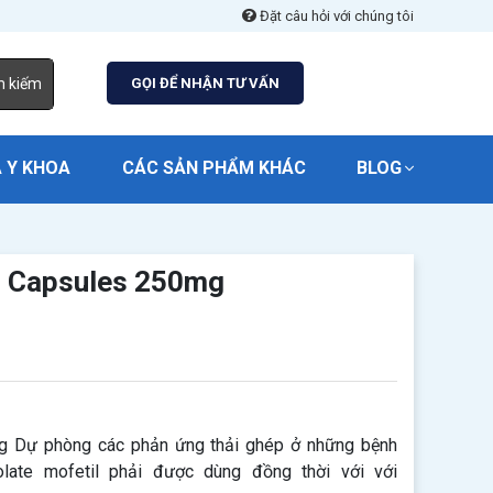
Đặt câu hỏi với chúng tôi
m kiếm
GỌI ĐỂ NHẬN TƯ VẤN
 Y KHOA
CÁC SẢN PHẨM KHÁC
BLOG
 Capsules 250mg
 Dự phòng các phản ứng thải ghép ở những bệnh
late mofetil phải được dùng đồng thời với với