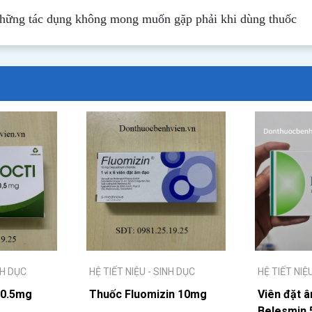
những tác dụng không mong muốn gặp phải khi dùng thuốc
NH DỤC
HỆ TIẾT NIỆU - SINH DỤC
HỆ TIẾT NIỆ
 0.5mg
Thuốc Fluomizin 10mg
Viên đặt 
Belesmin