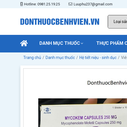
Hotline: 0981.25.19.25
Luuphu237@gmail.com
DANH MỤC THUỐC
THỰC PHẨM 
Trang chủ
Danh mục thuốc
Hệ tiết niệu - sinh dục
Vi