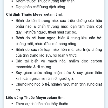
Nhóm thuốc: Thuốc hướng tâm thần
Dạng bào chế:Dung dịch uống
Chỉ định Thuốc Meyercetam 5ml:
Bệnh do tổn thương não, các triệu chứng của hậu
phẫu não & chấn thương não: loạn tâm thần, đột
quỵ, liệt nửa người, thiếu máu cục bộ.
Bệnh do rối loạn ngoại biên & trung khu não bộ:
chóng mặt, nhức đầu, mê sảng nặng.
Bệnh do các rối loạn não: hôn mê, các triệu chứng
của tình trạng lão suy, rối loạn ý thức.
Các tai biến về mạch não, nhiễm độc carbon
monoxide & di chứng.
Suy giảm chức năng nhận thức & suy giảm thần
kinh cảm giác mãn tính ở người già.
Chứng khó học ở trẻ, nghiện rượu mãn tính, rung giật
cơ.
Liều dùng Thuốc Meyercetam 5ml:
Theo sự chỉ dẫn của thầy thuốc.