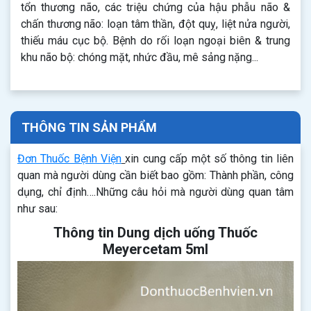
tổn thương não, các triệu chứng của hậu phẫu não &
chấn thương não: loạn tâm thần, đột quỵ, liệt nửa người,
thiếu máu cục bộ. Bệnh do rối loạn ngoại biên & trung
khu não bộ: chóng mặt, nhức đầu, mê sảng nặng...
THÔNG TIN SẢN PHẨM
Đơn Thuốc Bệnh Viện
xin cung cấp một số thông tin liên
quan mà người dùng cần biết bao gồm: Thành phần, công
dụng, chỉ định….Những câu hỏi mà người dùng quan tâm
như sau:
Thông tin Dung dịch uống Thuốc
Meyercetam 5ml