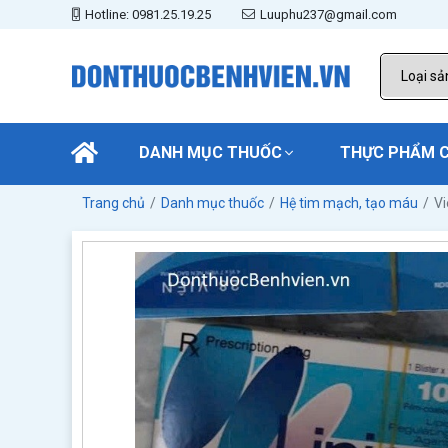
Hotline: 0981.25.19.25
Luuphu237@gmail.com
DANH MỤC THUỐC
THỰC PHẨM 
Trang chủ
Danh mục thuốc
Hệ tim mạch, tạo máu
Vi