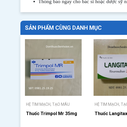
Thông b
áo
ngay cho bác sĩ hoặc dược sỹ 
SẢN PHẨM CÙNG DANH MỤC
HỆ TIM MẠCH, TẠO MÁU
HỆ TIM MẠCH, T
Thuốc Trimpol Mr 35mg
Thuốc Langita