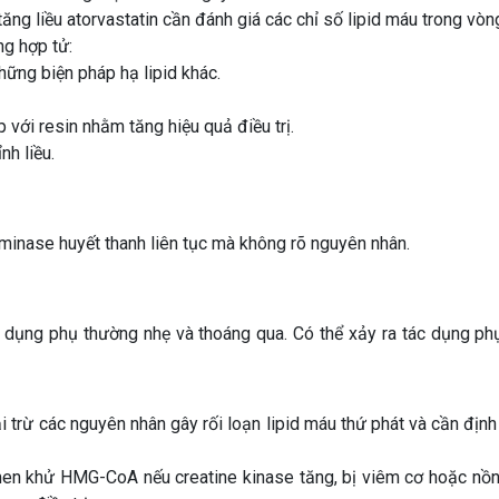
tăng liều atorvastatin cần đánh giá các chỉ số lipid máu trong vòng
ng hợp tử:
ững biện pháp hạ lipid khác.
p với resin nhằm tăng hiệu quả điều trị.
nh liều.
aminase huyết thanh liên tục mà không rõ nguyên nhân.
 dụng phụ thường nhẹ và thoáng qua. Có thể xảy ra tác dụng phụ 
oại trừ các nguyên nhân gây rối loạn lipid máu thứ phát và cần định
ế men khử HMG-CoA nếu creatine kinase tăng, bị viêm cơ hoặc nồ