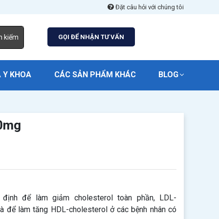
Đặt câu hỏi với chúng tôi
m kiếm
GỌI ĐỂ NHẬN TƯ VẤN
 Y KHOA
CÁC SẢN PHẨM KHÁC
BLOG
10mg
chỉ định để làm giảm cholesterol toàn phần, LDL-
d và để làm tăng HDL-cholesterol ở các bệnh nhân có