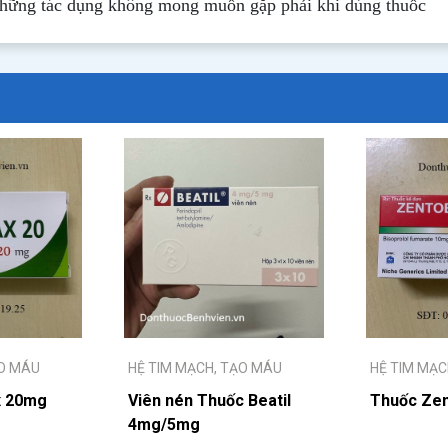
những tác dụng không mong muốn gặp phải khi dùng thuốc
ẠO MÁU
HỆ TIM MẠCH, TẠO MÁU
HỆ TIM MẠC
x 20mg
Viên nén Thuốc Beatil
Thuốc Ze
4mg/5mg