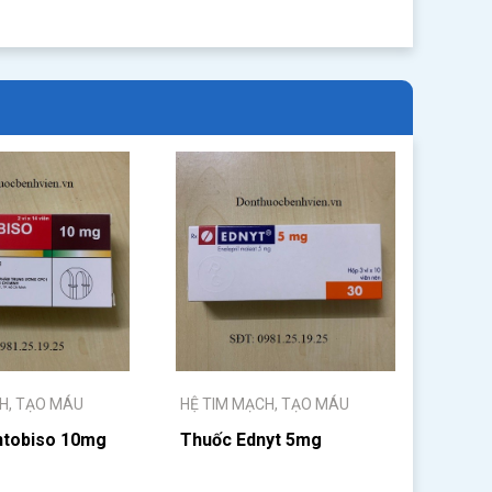
H, TẠO MÁU
HỆ TIM MẠCH, TẠO MÁU
ntobiso 10mg
Thuốc Ednyt 5mg