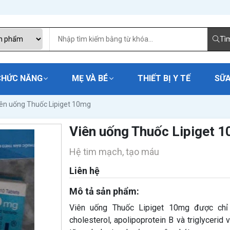
Tì
CHỨC NĂNG
MẸ VÀ BÉ
THIẾT BỊ Y TẾ
SỮA
ên uống Thuốc Lipiget 10mg
Viên uống Thuốc Lipiget 
Hệ tim mạch, tạo máu
Liên hệ
Mô tả sản phẩm:
Viên uống Thuốc Lipiget 10mg​​​​​​​ được 
cholesterol, apolipoprotein B và triglyceri