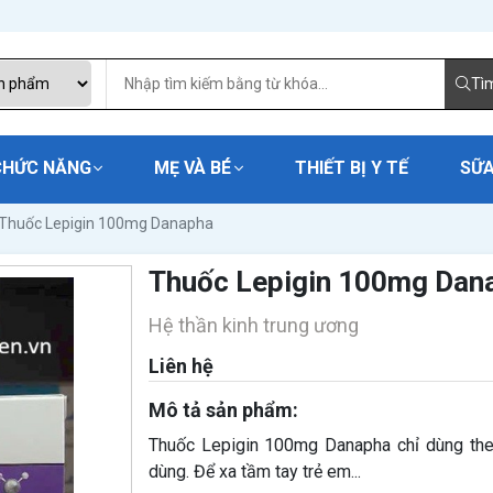
Tì
CHỨC NĂNG
MẸ VÀ BÉ
THIẾT BỊ Y TẾ
SỮA
Thuốc Lepigin 100mg Danapha
Thuốc Lepigin 100mg Dan
Hệ thần kinh trung ương
Liên hệ
Mô tả sản phẩm:
Thuốc Lepigin 100mg Danapha chỉ dùng the
dùng. Để xa tầm tay trẻ em...