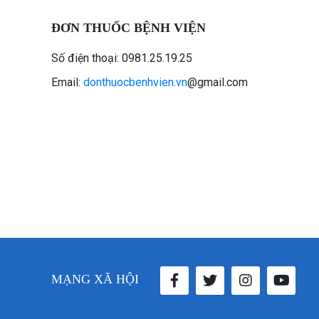
ĐƠN THUỐC BỆNH VIỆN
Số điện thoại: 0981.25.19.25
Email:
donthuocbenhvien.vn
@gmail.com
MẠNG XÃ HỘI