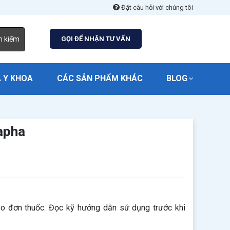
Đặt câu hỏi với chúng tôi
m kiếm
GỌI ĐỂ NHẬN TƯ VẤN
 Y KHOA
CÁC SẢN PHẨM KHÁC
BLOG
apha
o đơn thuốc. Đọc kỹ hướng dẫn sử dụng trước khi