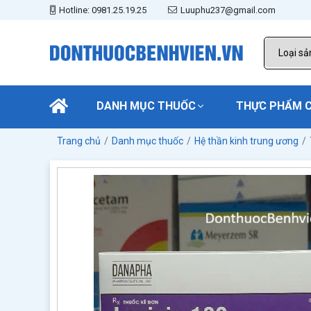
Hotline: 0981.25.19.25
Luuphu237@gmail.com
DANH MỤC THUỐC
THỰC PHẨM 
Trang chủ
Danh mục thuốc
Hệ thần kinh trung ương