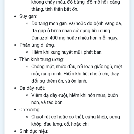
không chảy máu, đỏ bừng, đổ mô hôi, căng
thẳng, tinh thần bất ổn.
Suy gan:
Do tăng men gan, và/hoặc do bệnh vàng da,
đã gặp ở bệnh nhân sử dụng liều dùng
Danazol 400 mg hoặc nhiều hơn mỗi ngày.
Phản ứng dị ứng:
Hiếm khi xung huyết mũi, phát ban.
Thần kinh trung ương:
Chóng mặt, nhức đầu, rối loạn giấc ngủ, mệt
mỏi, rùng mình. Hiếm khi liệt nhẹ ở chi, thay
đổi sự thèm ăn, và ớn lạnh.
Dạ dày-ruột:
Viêm dạ dày-ruột, hiếm khi nôn mửa, buồn
nôn, và táo bón.
Cơ xương:
Chuột rút cơ hoặc co thắt, cứng khớp, sưng
khớp, đau lưng, cổ, hoặc chi.
Sinh dục niệu: