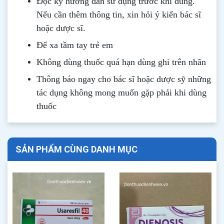
Đọc kỹ hướng dẫn sử dụng trước khi dùng
.
Nếu cần thêm thông tin, xin hỏi ý kiến bác sĩ
hoặc dược sĩ.
Để xa tầm tay trẻ em
Không dùng thuốc quá hạn dùng ghi trên nhãn
Thông b
áo
ngay cho bác sĩ hoặc dược sỹ những
tác dụng không mong muốn gặp phải khi dùng
thuốc
SẢN PHẨM CÙNG DANH MỤC