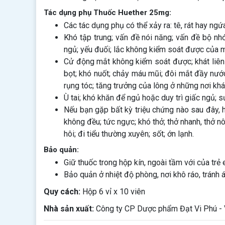
Tác dụng phụ Thuốc Huether 25mg:
Các tác dụng phụ có thể xảy ra: tê, rát hay ng
Khó tập trung; vấn đề nói năng; vấn đề bộ nhớ
ngủ; yếu đuối; lắc không kiểm soát được của m
Cử động mắt không kiểm soát được; khát liên t
bọt; khó nuốt; chảy máu mũi; đôi mắt đầy nước
rụng tóc; tăng trưởng của lông ở những nơi kh
Ù tai; khó khăn để ngủ hoặc duy trì giấc ngủ; s
Nếu bạn gặp bất kỳ triệu chứng nào sau đây, h
không đều; tức ngực; khó thở; thở nhanh, thở
hôi; đi tiểu thường xuyên; sốt; ớn lạnh.
Bảo quản:
Giữ thuốc trong hộp kín, ngoài tầm với của trẻ 
Bảo quản ở nhiệt độ phòng, nơi khô ráo, tránh á
Quy cách:
Hộp 6 vỉ x 10 viên
Nhà sản xuất:
Công ty CP Dược phẩm Đạt Vi Phú -