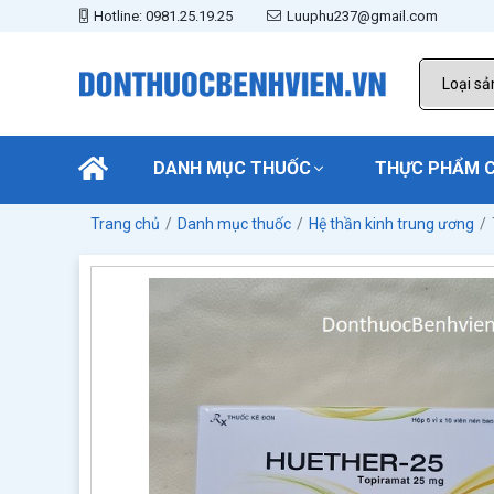
Hotline: 0981.25.19.25
Luuphu237@gmail.com
DANH MỤC THUỐC
THỰC PHẨM 
Trang chủ
Danh mục thuốc
Hệ thần kinh trung ương