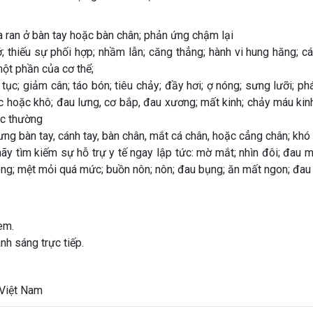
ứa ran ở bàn tay hoặc bàn chân; phản ứng chậm lại
; thiếu sự phối hợp; nhầm lẫn; căng thẳng; hành vi hung hăng; c
ột phần của cơ thể;
ục; giảm cân; táo bón; tiêu chảy; đầy hơi; ợ nóng; sưng lưỡi; ph
 hoặc khô; đau lưng, cơ bắp, đau xương; mất kinh; chảy máu kinh
ác thường
ưng bàn tay, cánh tay, bàn chân, mắt cá chân, hoặc cẳng chân; khó đ
ãy tìm kiếm sự hỗ trự y tế ngay lập tức: mờ mắt; nhìn đôi; đau 
 nông; mệt mỏi quá mức; buồn nôn; nôn; đau bụng; ăn mất ngon; đa
em.
nh sáng trực tiếp.
 Việt Nam