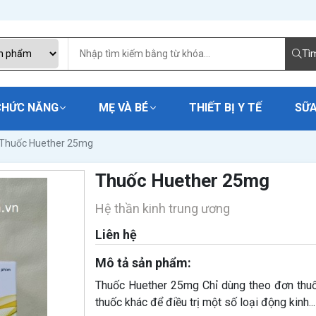
Tì
CHỨC NĂNG
MẸ VÀ BÉ
THIẾT BỊ Y TẾ
SỮA
Thuốc Huether 25mg
Thuốc Huether 25mg
Hệ thần kinh trung ương
Liên hệ
Mô tả sản phẩm:
Thuốc Huether 25mg Chỉ dùng theo đơn thu
thuốc khác để điều trị một số loại động kinh...