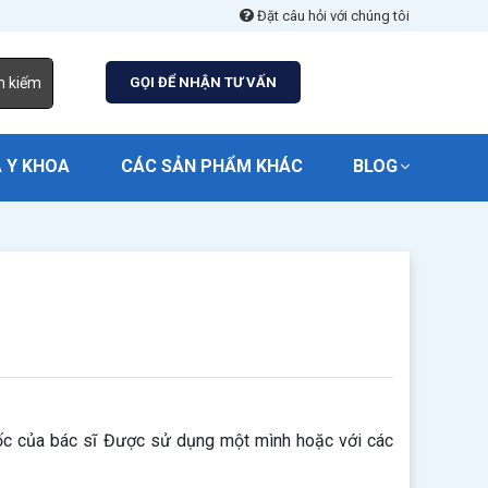
Đặt câu hỏi với chúng tôi
m kiếm
GỌI ĐỂ NHẬN TƯ VẤN
 Y KHOA
CÁC SẢN PHẨM KHÁC
BLOG
ốc của bác sĩ Được sử dụng một mình hoặc với các