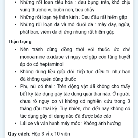
Những rối loạn tiêu hóa : đau bụng trên, khó chịu
vùng thượng vị, buồn nôn, tiêu chảy
Những rối loạn hệ thần kinh : Đau đầu rất hiếm gặp
Những rối loạn da và mô dưới da : mày đay, ngứa,
phát ban, viêm da dị ứng nhưng rất hiếm gặp
Thận trọng:
Nên tránh dùng đồng thời với thuốc ức chế
monoamine oxidase vì nguy cơ gặp cơn tăng huyết
áp do có heptaminol
Không dùng liều gấp đôi. tiếp tục điều trị như bạn
đã không quên dùng thuốc
Phụ nữ có thai : Trên động vật đã không cho thấy
bất kỳ tác dụng gây tác dụng quái thai nào. Ở người,
chưa rõ nguy cơ vì không có nghiên cứu trong 3
tháng đầu thai kỳ. Tuy nhiên, cho đến nay không có
tác dụng gây dị dạng nào đã được báo cáo
Lái xe và vận hạnh máy móc : Không ảnh hưởng
Quy cách:
Hộp 3 vỉ x 10 viên