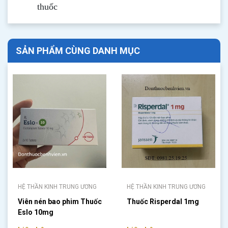
thuốc
SẢN PHẨM CÙNG DANH MỤC
HỆ THẦN KINH TRUNG ƯƠNG
HỆ THẦN KINH TRUNG ƯƠNG
Viên nén bao phim Thuốc
Thuốc Risperdal 1mg
Eslo 10mg