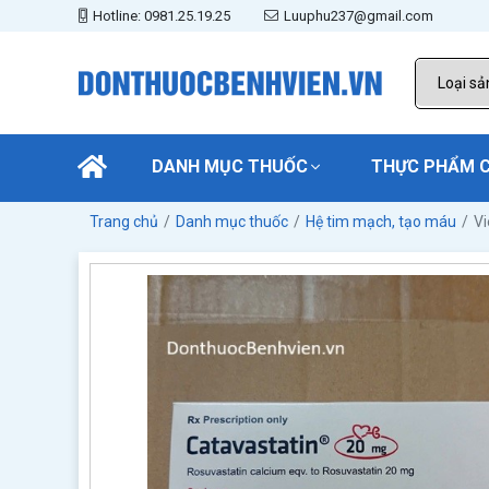
Hotline: 0981.25.19.25
Luuphu237@gmail.com
DANH MỤC THUỐC
THỰC PHẨM 
Trang chủ
Danh mục thuốc
Hệ tim mạch, tạo máu
Vi