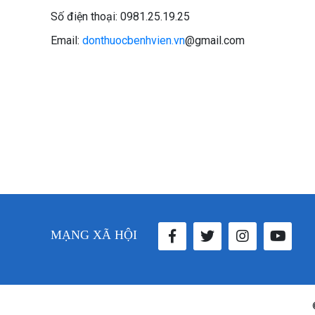
Số điện thoại: 0981.25.19.25
Email:
donthuocbenhvien.vn
@gmail.com
MẠNG XÃ HỘI