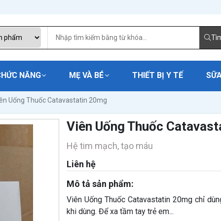
Tì
CHỨC NĂNG
MẸ VÀ BÉ
THIẾT BỊ Y TẾ
SỮA
ên Uống Thuốc Catavastatin 20mg
Viên Uống Thuốc Catavast
Hệ tim mạch, tạo máu
Liên hệ
Mô tả sản phẩm:
Viên Uống Thuốc Catavastatin 20mg chỉ dùn
khi dùng. Để xa tầm tay trẻ em...