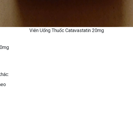
Viên Uống Thuốc Catavastatin 20mg
 20mg
khác:
heo