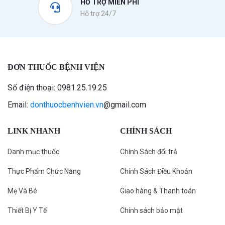
HỖ TRỢ MIỄN PHÍ
Hỗ trợ 24/7
ĐƠN THUỐC BỆNH VIỆN
Số điện thoại: 0981.25.19.25
Email:
donthuocbenhvien.vn
@gmail.com
LINK NHANH
CHÍNH SÁCH
Danh mục thuốc
Chính Sách đổi trả
Thực Phẩm Chức Năng
Chính Sách Điều Khoản
Mẹ Và Bé
Giao hàng & Thanh toán
Thiết Bị Y Tế
Chính sách bảo mật