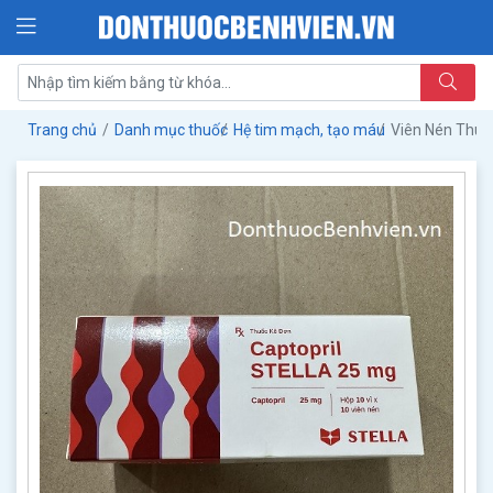
Trang chủ
Danh mục thuốc
Hệ tim mạch, tạo máu
Viên Nén Thuố