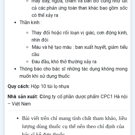
mày đay, ngứa, chàm và ban đỏ cũng như tất
cả các phản ứng toàn than khác bao gồm sốc
có thể xảy ra
Thần kinh :
Thay đổi hoặc rối loạn vị giác, cơn động kinh,
nhìn đôi
Máu và hệ tạo máu : ban xuất huyết, giảm tiểu
cầu
Đau đầu, khó thở thường xảy ra
Thông báo cho bác sĩ những tác dụng không mong
muốn khi sử dụng thuốc
Quy cách:
Hộp 10 túi lọ nhựa
Nhà sản xuất: C
ông ty cổ phần dược phẩm CPC1 Hà nội
– Việt Nam
Bài viết trên chỉ mang tính chất tham khảo, liều
lượng dùng thuốc cụ thể nên theo chỉ định của
bác sĩ kê đơn thuốc