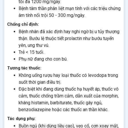
tối đa 1200 mg/ngày.
Bệnh tâm thần phân liệt mạn tính với các triệu chứng
âm tính nổi trội 50 - 300 mg/ngày.
Chống chỉ định:
Bệnh nhân đã xác định hay nghi ngờ bị u tủy thượng
thận. Bướu lệ thuộc tiết prolactin như bướu tuyến
yên, ung thư vú.
Trẻ < 15 tuổi.
Phụ nữ đang cho con bú.
Tương tác thuốc:
Không uống rượu hay loại thuốc có levodopa trong
suốt thời gian điều trị.
Ðặc biệt khi đang dùng thuốc hạ huyết áp, thuốc vô
cảm, thuốc chống trầm cảm, dẫn xuất của morphin,
kháng histamin, barbiturate, thuốc gây ngủ,
benzodiazepine hoặc các thuốc an thần khác.
Tác dụng phụ:
Buồn ngủ (khi dùng liều cao), vẹo cổ, cơn xoay mắt,