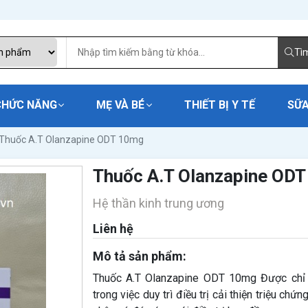
Tì
CHỨC NĂNG
MẸ VÀ BÉ
THIẾT BỊ Y TẾ
SỮA
Thuốc A.T Olanzapine ODT 10mg
Thuốc A.T Olanzapine OD
Hệ thần kinh trung ương
Liên hệ
Mô tả sản phẩm:
Thuốc A.T Olanzapine ODT 10mg Được chỉ đị
trong việc duy trì điều trị cải thiện triệu chứ