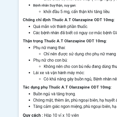
Bệnh nhân Suy thận, suy gan:
khởi đầu 5 mg, cẩn thận khi tăng liều.
Chống chỉ định Thuốc A.T Olanzapine ODT 10mg:
Quá mẫn với thành phần thuốc.
Các bệnh nhân đã biết có nguy cơ mắc bệnh G
Thận trọng Thuốc A.T Olanzapine ODT 10mg:
Phụ nữ mang thai:
Chỉ nên được sử dụng cho phụ nữ mang tha
Phụ nữ cho con bú:
Không nên cho con bú nếu đang dùng th
Lái xe và vận hành máy móc:
Có khả năng gây buồn ngủ, Bệnh nhân nên
Tác dụng phụ Thuốc A.T Olanzapine ODT 10mg:
Buồn ngủ và tăng trọng.
Chóng mặt, thèm ăn, phù ngoại biên, hạ huyết á
Tăng cảm giác ngon miệng, phù ngoại biên, hạ 
Quy cách :
Hộp 10 vỉ x 10 viên