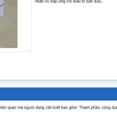
nhân có đáp ứng với điều trị ban đầu...
n liên quan mà người dùng cần biết bao gồm: Thành phần, công d