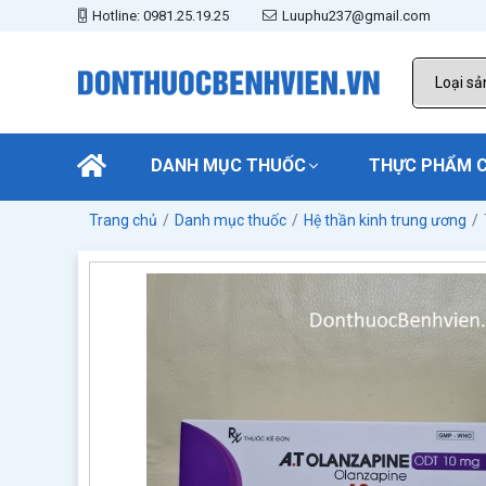
Hotline: 0981.25.19.25
Luuphu237@gmail.com
DANH MỤC THUỐC
THỰC PHẨM 
Trang chủ
Danh mục thuốc
Hệ thần kinh trung ương