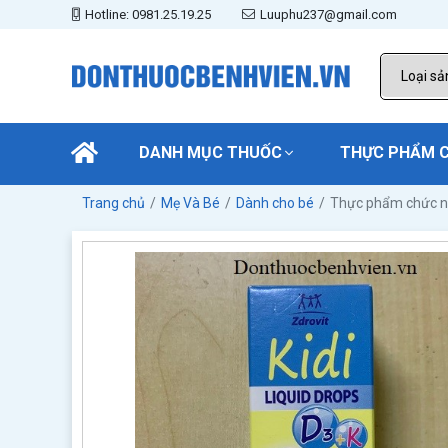
Hotline: 0981.25.19.25
Luuphu237@gmail.com
DANH MỤC THUỐC
THỰC PHẨM 
Trang chủ
Mẹ Và Bé
Dành cho bé
Thực phẩm chức n