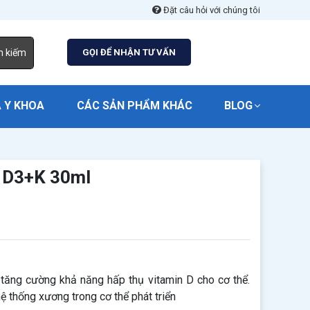
Đặt câu hỏi với chúng tôi
m kiếm
GỌI ĐỂ NHẬN TƯ VẤN
 Y KHOA
CÁC SẢN PHẨM KHÁC
BLOG
i D3+K 30ml
ăng cường khả năng hấp thụ vitamin D cho cơ thể.
ệ thống xương trong cơ thể phát triển