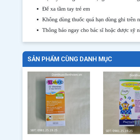
Để xa tầm tay trẻ em
Không dùng thuốc quá hạn dùng ghi trên 
Thông b
áo
ngay cho bác sĩ hoặc dược sỹ 
SẢN PHẨM CÙNG DANH MỤC