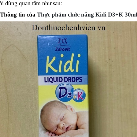
i dùng quan tâm như sau:
Thông tin của
Thực phẩm chức năng Kidi D3+K 30m