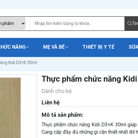
Tì
CHỨC NĂNG
MẸ VÀ BÉ
THIẾT BỊ Y TẾ
SỮA
ăng Kidi D3+K 30ml
Thực phẩm chức năng Kid
Dành cho bé
Liên hệ
Mô tả sản phẩm:
Thực phẩm chức năng Kidi D3+K 30ml giúp t
Cung cấp đầy đủ những gì cần thiết nhất để h