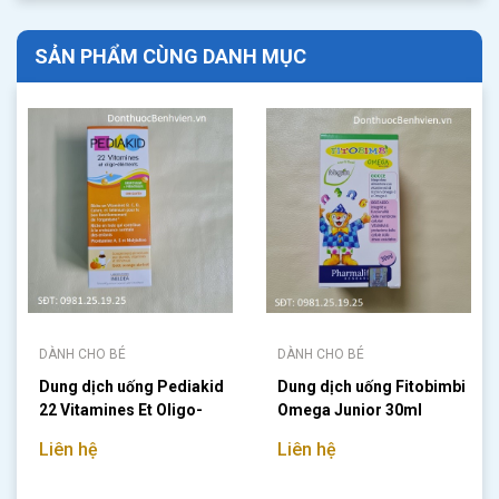
SẢN PHẨM CÙNG DANH MỤC
DÀNH CHO BÉ
DÀNH CHO BÉ
Dung dịch uống Pediakid
Dung dịch uống Fitobimbi
22 Vitamines Et Oligo-
Omega Junior 30ml
elements
Liên hệ
Liên hệ