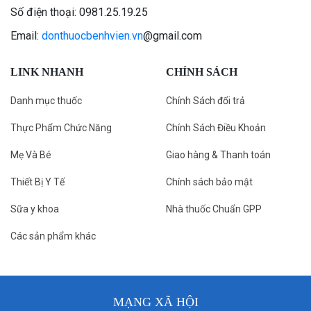
Số điện thoại: 0981.25.19.25
Email:
donthuocbenhvien.vn
@gmail.com
LINK NHANH
CHÍNH SÁCH
Danh mục thuốc
Chính Sách đổi trả
Thực Phẩm Chức Năng
Chính Sách Điều Khoản
Mẹ Và Bé
Giao hàng & Thanh toán
Thiết Bị Y Tế
Chính sách bảo mật
Sữa y khoa
Nhà thuốc Chuẩn GPP
Các sản phẩm khác
MẠNG XÃ HỘI