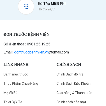
HỖ TRỢ MIỄN PHÍ
Hỗ trợ 24/7
ĐƠN THUỐC BỆNH VIỆN
Số điện thoại: 0981.25.19.25
Email:
donthuocbenhvien.vn
@gmail.com
LINK NHANH
CHÍNH SÁCH
Danh mục thuốc
Chính Sách đổi trả
Thực Phẩm Chức Năng
Chính Sách Điều Khoản
Mẹ Và Bé
Giao hàng & Thanh toán
Thiết Bị Y Tế
Chính sách bảo mật